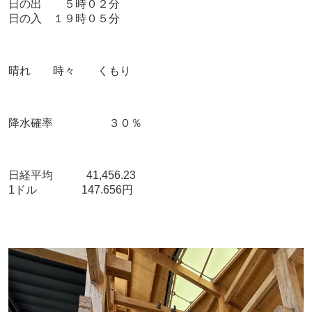
日の出 ５時０２
分
日の入 １９時０５分
晴れ 時々 くもり
降水確率 ３０％
日経平均 41,456.23
1ドル 147.656円