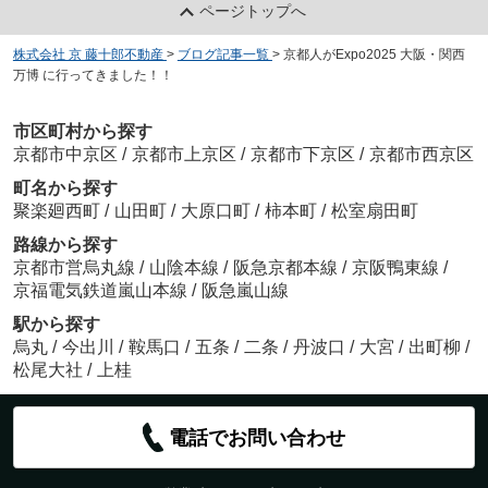
ページトップへ
株式会社 京 藤十郎不動産
>
ブログ記事一覧
>
京都人がExpo2025 大阪・関西
万博 に行ってきました！！
市区町村から探す
京都市中京区
/
京都市上京区
/
京都市下京区
/
京都市西京区
町名から探す
聚楽廻西町
/
山田町
/
大原口町
/
柿本町
/
松室扇田町
路線から探す
京都市営烏丸線
/
山陰本線
/
阪急京都本線
/
京阪鴨東線
/
京福電気鉄道嵐山本線
/
阪急嵐山線
駅から探す
烏丸
/
今出川
/
鞍馬口
/
五条
/
二条
/
丹波口
/
大宮
/
出町柳
/
松尾大社
/
上桂
電話でお問い合わせ