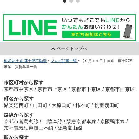
ページトップへ
株式会社 京 藤十郎不動産
>
ブログ記事一覧
>
【９月１１日】㈱京 藤十郎不
動産 賃貸募集一覧
市区町村から探す
京都市中京区
/
京都市上京区
/
京都市下京区
/
京都市西京区
町名から探す
聚楽廻西町
/
山田町
/
大原口町
/
柿本町
/
松室扇田町
路線から探す
京都市営烏丸線
/
山陰本線
/
阪急京都本線
/
京阪鴨東線
/
京福電気鉄道嵐山本線
/
阪急嵐山線
駅から探す