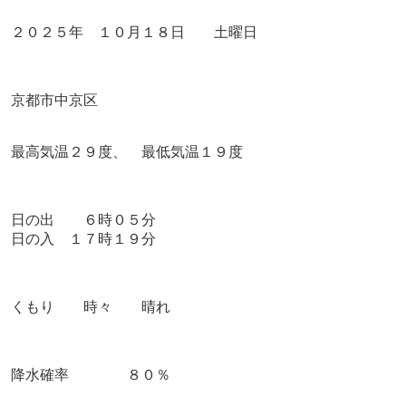
２０２５年 １０月１８
日 土曜日
京都市中京区
最高気温２９度、 最低気温１９度
日の出 ６時０５
分
日の入 １７時１９分
くもり 時々 晴れ
降水確率 ８０％