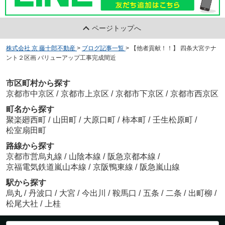
ページトップへ
株式会社 京 藤十郎不動産
>
ブログ記事一覧
>
【他者貢献！！】 四条大宮テナ
ント２区画 バリューアップ工事完成間近
市区町村から探す
京都市中京区
/
京都市上京区
/
京都市下京区
/
京都市西京区
町名から探す
聚楽廻西町
/
山田町
/
大原口町
/
柿本町
/
壬生松原町
/
松室扇田町
路線から探す
京都市営烏丸線
/
山陰本線
/
阪急京都本線
/
京福電気鉄道嵐山本線
/
京阪鴨東線
/
阪急嵐山線
駅から探す
烏丸
/
丹波口
/
大宮
/
今出川
/
鞍馬口
/
五条
/
二条
/
出町柳
/
松尾大社
/
上桂