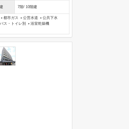
建
7階/ 10階建
都市ガス
公営水道
公共下水
バス・トイレ別
浴室乾燥機