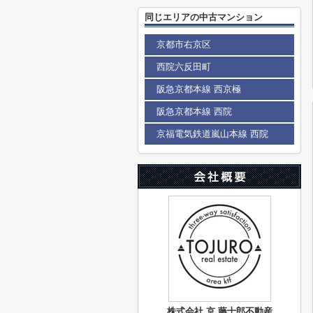
同じエリアの中古マンション
京都市右京区
西院六反田町
阪急京都本線 西京極
阪急京都本線 西院
京福電気鉄道嵐山本線 西院
株式会社 京 藤十郎不動産