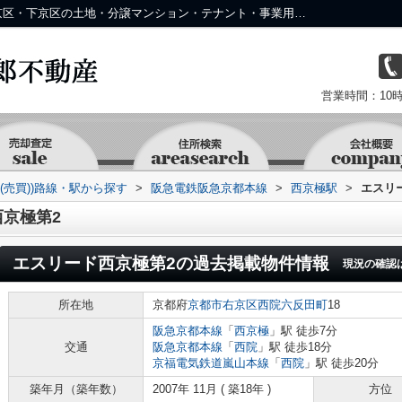
エスリード西京極第2の過去掲載物件｜中京区・下京区の土地・分譲マンション・テナント・事業用物件なら株式会社 京 藤十郎不動産
営業時間：10時
(売買))路線・駅から探す
>
阪急電鉄阪急京都本線
>
西京極駅
>
エスリ
京極第2
エスリード西京極第2
の過去掲載物件情報
現況の確認
所在地
京都府
京都市右京区
西院六反田町
18
阪急京都本線
「
西京極
」駅 徒歩7分
交通
阪急京都本線
「
西院
」駅 徒歩18分
京福電気鉄道嵐山本線
「
西院
」駅 徒歩20分
築年月（築年数）
2007年 11月 ( 築18年 )
方位