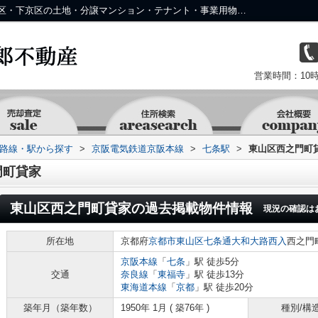
東山区西之門町貸家の過去掲載物件｜中京区・下京区の土地・分譲マンション・テナント・事業用物件なら株式会社 京 藤十郎不動産
営業時間：10時
))路線・駅から探す
>
京阪電気鉄道京阪本線
>
七条駅
>
東山区西之門町
門町貸家
東山区西之門町貸家
の過去掲載物件情報
現況の確認は
所在地
京都府
京都市東山区
七条通大和大路西入
西之門
京阪本線
「
七条
」駅 徒歩5分
交通
奈良線
「
東福寺
」駅 徒歩13分
東海道本線
「
京都
」駅 徒歩20分
築年月（築年数）
1950年 1月 ( 築76年 )
種別/構