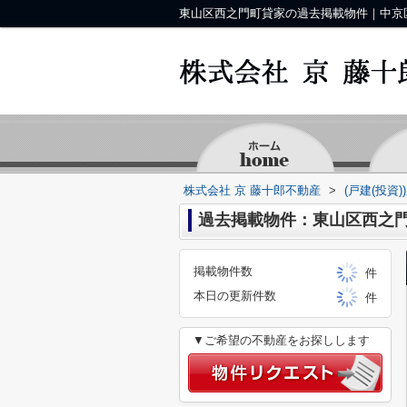
株式会社 京 藤十郎不動産
>
(戸建(投資
過去掲載物件：東山区西之
掲載物件数
件
本日の更新件数
件
▼ご希望の不動産をお探しします