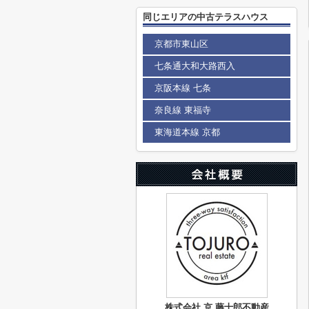
同じエリアの中古テラスハウス
京都市東山区
七条通大和大路西入
京阪本線 七条
奈良線 東福寺
東海道本線 京都
株式会社 京 藤十郎不動産