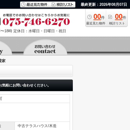
最終更新：2026年08月07日
00
00
件
件
最近見た物件
検討リスト
〜18時
定休日：水曜日・日曜日・祝日
貸家
お気軽にお問い合わせください。
町
造
中古テラスハウス/木造