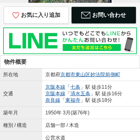
お気に入り追加
お問い合わせ
物件概要
所在地
京都府
京都市東山区
妙法院前側町
京阪本線
「
七条
」駅 徒歩11分
交通
京阪本線
「
清水五条
」駅 徒歩16分
奈良線
「
東福寺
」駅 徒歩18分
築年月
1950年 3月(築76年)
種別 / 構造
店舗一部 / 木造
公営水道