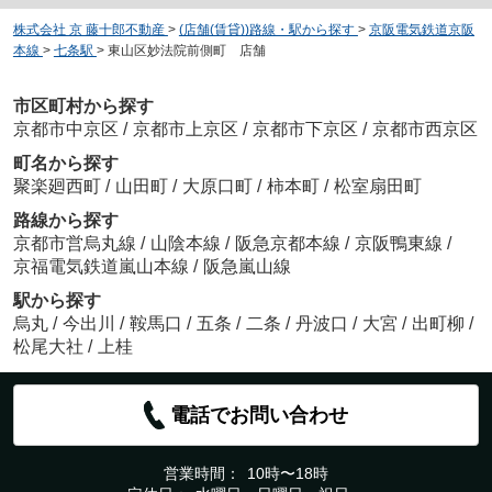
株式会社 京 藤十郎不動産
>
(店舗(賃貸))路線・駅から探す
>
京阪電気鉄道京阪
本線
>
七条駅
>
東山区妙法院前側町 店舗
市区町村から探す
京都市中京区
/
京都市上京区
/
京都市下京区
/
京都市西京区
町名から探す
聚楽廻西町
/
山田町
/
大原口町
/
柿本町
/
松室扇田町
路線から探す
京都市営烏丸線
/
山陰本線
/
阪急京都本線
/
京阪鴨東線
/
京福電気鉄道嵐山本線
/
阪急嵐山線
駅から探す
烏丸
/
今出川
/
鞍馬口
/
五条
/
二条
/
丹波口
/
大宮
/
出町柳
/
松尾大社
/
上桂
電話でお問い合わせ
営業時間：
10時〜18時