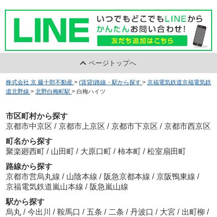
ページトップへ
株式会社 京 藤十郎不動産
>
(賃貸)路線・駅から探す
>
京福電気鉄道京福電気鉄
道北野線
>
北野白梅町駅
>
白梅ハイツ
市区町村から探す
京都市中京区
/
京都市上京区
/
京都市下京区
/
京都市西京区
町名から探す
聚楽廻西町
/
山田町
/
大原口町
/
柿本町
/
松室扇田町
路線から探す
京都市営烏丸線
/
山陰本線
/
阪急京都本線
/
京阪鴨東線
/
京福電気鉄道嵐山本線
/
阪急嵐山線
駅から探す
烏丸
/
今出川
/
鞍馬口
/
五条
/
二条
/
丹波口
/
大宮
/
出町柳
/