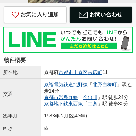
お気に入り追加
お問い合わせ
物件概要
所在地
京都府
京都市上京区
末広町
11
京福電気鉄道北野線
「
北野白梅町
」駅 徒
歩14分
交通
京都市営烏丸線
「
今出川
」駅 徒歩24分
京都地下鉄東西線
「
二条
」駅 徒歩30分
築年月
1983年 2月(築43年)
向き
西