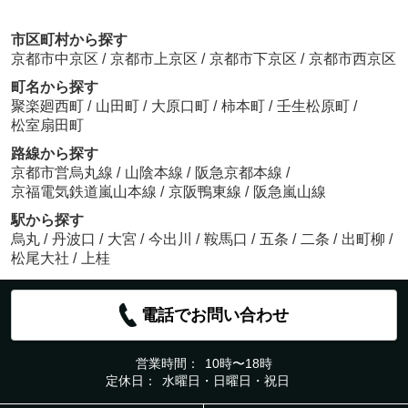
市区町村から探す
京都市中京区
/
京都市上京区
/
京都市下京区
/
京都市西京区
町名から探す
聚楽廻西町
/
山田町
/
大原口町
/
柿本町
/
壬生松原町
/
松室扇田町
路線から探す
京都市営烏丸線
/
山陰本線
/
阪急京都本線
/
京福電気鉄道嵐山本線
/
京阪鴨東線
/
阪急嵐山線
駅から探す
烏丸
/
丹波口
/
大宮
/
今出川
/
鞍馬口
/
五条
/
二条
/
出町柳
/
松尾大社
/
上桂
電話でお問い合わせ
営業時間：
10時〜18時
定休日：
水曜日・日曜日・祝日