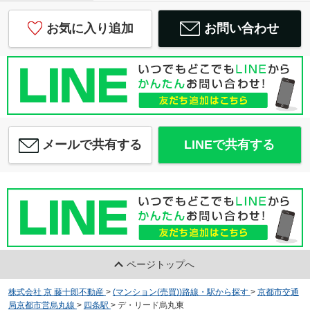
お気に入り追加
お問い合わせ
メールで共有する
LINEで共有する
ページトップへ
株式会社 京 藤十郎不動産
>
(マンション(売買))路線・駅から探す
>
京都市交通
局京都市営烏丸線
>
四条駅
>
デ・リード烏丸東