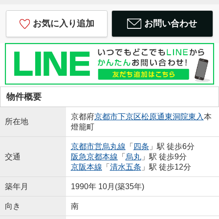
お気に入り追加
お問い合わせ
物件概要
京都府
京都市下京区
松原通東洞院東入
本
所在地
燈籠町
京都市営烏丸線
「
四条
」駅 徒歩6分
交通
阪急京都本線
「
烏丸
」駅 徒歩9分
京阪本線
「
清水五条
」駅 徒歩12分
築年月
1990年 10月(築35年)
向き
南