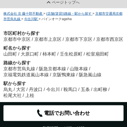
ページトップへ
株式会社 京 藤十郎不動産
>
(店舗(賃貸))路線・駅から探す
>
京都市交通局京都
市営烏丸線
>
今出川駅
>
バインオークageha
市区町村から探す
京都市中京区
/
京都市上京区
/
京都市下京区
/
京都市西京区
町名から探す
山田町
/
大原口町
/
柿本町
/
壬生松原町
/
松室扇田町
路線から探す
京都市営烏丸線
/
阪急京都本線
/
山陰本線
/
京福電気鉄道嵐山本線
/
京阪鴨東線
/
阪急嵐山線
駅から探す
烏丸
/
大宮
/
丹波口
/
今出川
/
鞍馬口
/
五条
/
出町柳
/
松尾大社
/
上桂
電話でお問い合わせ