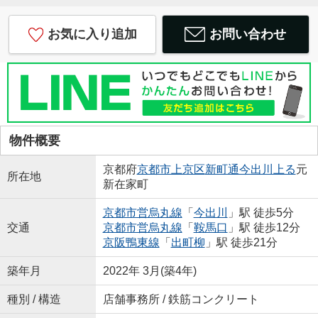
お気に入り追加
お問い合わせ
物件概要
京都府
京都市上京区
新町通今出川上る
元
所在地
新在家町
京都市営烏丸線
「
今出川
」駅 徒歩5分
交通
京都市営烏丸線
「
鞍馬口
」駅 徒歩12分
京阪鴨東線
「
出町柳
」駅 徒歩21分
築年月
2022年 3月(築4年)
種別 / 構造
店舗事務所 / 鉄筋コンクリート