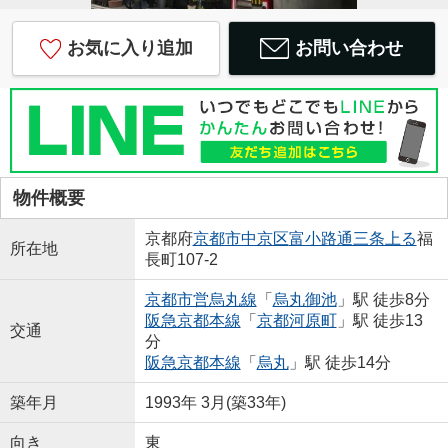
お気に入り追加
お問い合わせ
物件概要
京都府
京都市中京区
富小路通三条上る
福
所在地
長町107-2
京都市営烏丸線
「
烏丸御池
」駅 徒歩8分
阪急京都本線
「
京都河原町
」駅 徒歩13
交通
分
阪急京都本線
「
烏丸
」駅 徒歩14分
築年月
1993年 3月(築33年)
向き
東