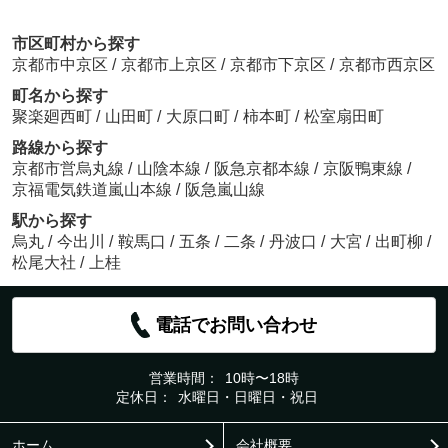
市区町村から探す
京都市中京区
/
京都市上京区
/
京都市下京区
/
京都市西京区
町名から探す
聚楽廻西町
/
山田町
/
大原口町
/
柿本町
/
松室扇田町
路線から探す
京都市営烏丸線
/
山陰本線
/
阪急京都本線
/
京阪鴨東線
/
京福電気鉄道嵐山本線
/
阪急嵐山線
駅から探す
烏丸
/
今出川
/
鞍馬口
/
五条
/
二条
/
丹波口
/
大宮
/
出町柳
/
松尾大社
/
上桂
電話でお問い合わせ
営業時間：
10時〜18時
定休日：
水曜日・日曜日・祝日
ホーム
会社概要