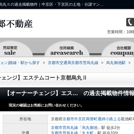
【オーナーチェンジ】エステムコート京都烏丸Ⅱの過去掲載物件｜中京区・下京区の土地・分譲マンション・テナント・事業用物件なら株式会社 京 藤十郎不動産
営業時間：10時
ション)路線・駅から探す
>
京都市交通局京都市営烏丸線
>
烏丸御池駅
>
チェンジ】エステムコート京都烏丸Ⅱ
【オーナーチェンジ】エステムコート京都烏丸Ⅱ
の過去掲載物件情
現況の確認はお気軽にお問い合わせください。
所在地
京都府
京都市中京区
両替町通姉小路上る
龍池町4
京都市営烏丸線
「
烏丸御池
」駅 徒歩2分
交通
京都市営烏丸線
「
丸太町
」駅 徒歩10分