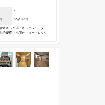
-
建
5階/ 9階建
営水道
公共下水
エレベーター
洗浄便座
洗面台
オートロック