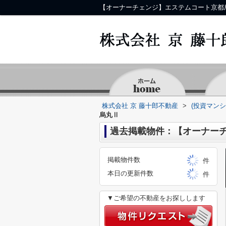
株式会社 京 藤十郎不動産
>
(投資マン
烏丸Ⅱ
過去掲載物件：【オーナー
掲載物件数
件
本日の更新件数
件
▼ご希望の不動産をお探しします