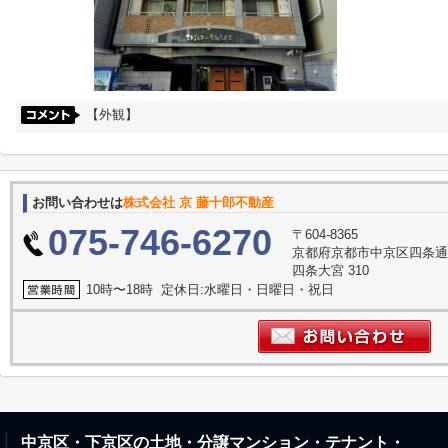
【外観】
お問い合わせは
株式会社 京 藤十郎不動産
075-746-6270
〒604-8365
京都府京都市中京区四条通
四条大宮 310
10時〜18時 定休日:水曜日・日曜日・祝日
中京区・下京区の土地・分譲マンション・テナント・