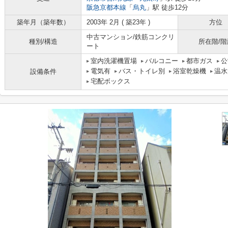
阪急京都本線
「
烏丸
」駅 徒歩12分
築年月（築年数）
2003年 2月 ( 築23年 )
方位
中古マンション/鉄筋コンクリ
種別/構造
所在階/階
ート
室内洗濯機置場
バルコニー
都市ガス
公
電気有
バス・トイレ別
浴室乾燥機
温水
設備条件
宅配ボックス