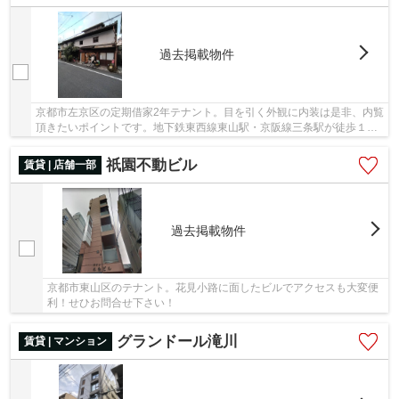
過去掲載物件
京都市左京区の定期借家2年テナント。目を引く外観に内装は是非、内覧
頂きたいポイントです。地下鉄東西線東山駅・京阪線三条駅が徒歩１０
分以内。路線を選べるので大変便利です！ぜひ...
祇園不動ビル
賃貸 | 店舗一部
過去掲載物件
京都市東山区のテナント。花見小路に面したビルでアクセスも大変便
利！せひお問合せ下さい！
グランドール滝川
賃貸 | マンション