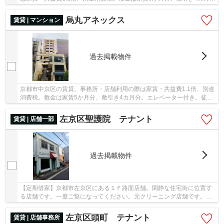
分。「烏丸アネックス」ここがイチオシ。広さが...
烏丸アネックス
賃貸 | マンション
過去掲載物件
京都市中京区の賃貸。事務所・店舗利用の際は家賃・共益費1.1倍、別途
消費税。敷金は家賃5か月分、敷引き4カ月分。エレベーター付き。徒歩
4分で駅にアクセス可能な、魅力的な駅近物件...
左京区聖護院 テナント
賃貸 | 店舗一部
過去掲載物件
【定期借家】京都市左京区にある１Ｆ路面店舗。閑静な住宅街に位置す
る店舗です。一度ご覧になってください。元クリーニング店舗です。契
約期間は要相談です。１Ｆのみの募集です。
左京区頭町 テナント
賃貸 | 店舗事務所