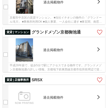
過去掲載物件
京都市中京区の賃貸マンション。 ■当社イチオシの物件の「グランドー
ル滝川」 ■事務所利用OK ■個人事業、一人会社に適す ■東玄関、南窓、
西窓、西バルコニー ■風通し良し ぜひ一度ご...
グランドメゾン京都御池通
賃貸 | マンション
過去掲載物件
平成28年築で、徒歩5分で駅にアクセスできる物件です。グランドメゾ
ン京都御池通の詳しい情報。京都地下鉄東西線京都市役所前周辺で賃貸
をお探しでしたら、京都市中京区の情報豊富な当...
SRSX
賃貸 | 店舗事務所
過去掲載物件