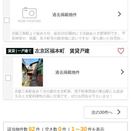
過去掲載物件
京阪三条駅より徒歩５分。徒歩10分圏内に２沿線あり大変便利です。 平
安神宮や、祇園、先斗町等の観光地に近いですが、落ち着いた住宅街に
立地しますので、居住用・事業用、どちらにも...
左京区福本町 賃貸戸建
賃貸 | 一戸建て
過去掲載物件
京阪三条駅徒歩７分の庭付き京町家。地下鉄東西線の東山駅にも徒歩
５分と大変利便性の高い立地です。ぜひお問合せ下さいませ！
次の30件へ
62
0
1～30
該当物件数
件
空き数
件
件を表示