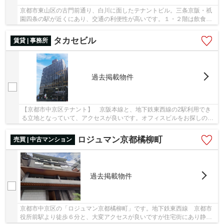
京都市東山区の古門前通り、白川に面したテナントビル。三条京阪・祇
園四条の駅が近くにあり、交通の利便性が高いです。１・２階は飲食店
も相談可能でセット貸しもできます！ ※今後の...
タカセビル
賃貸 | 事務所
過去掲載物件
【京都市中京区テナント】 京阪本線と、地下鉄東西線の2駅利用でき
る立地となっていて、アクセスが良いです。オフィスビルをお探しの
方、ぜひお問合せ下さい！
ロジュマン京都橘柳町
売買 | 中古マンション
過去掲載物件
京都市中京区の「ロジュマン京都橘柳町」です。地下鉄東西線 京都市
役所前駅より徒歩６分と、大変アクセスが良いですが住宅街にあり静か