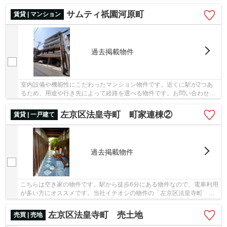
な環境なのがおススメです。近くに飲食店やコ...
サムティ祇園河原町
賃貸 | マンション
過去掲載物件
室内設備や機能性にこだわったマンション物件です。近くに駅が2つあ
るため、用途や行き先によって経路を選べる物件です。お問い合わせは
いつでもお気軽にinfo@k-toujuro.comへ。
左京区法皇寺町 町家連棟②
賃貸 | 一戸建て
過去掲載物件
こちらは空き家の物件です。駅から徒歩6分にある物件なので、電車利用
が多い方にオススメです。当社イチオシの物件の「左京区法皇寺町 町
家連棟②」。ぜひ一度ご覧ください。京都市左...
左京区法皇寺町 売土地
売買 | 売地