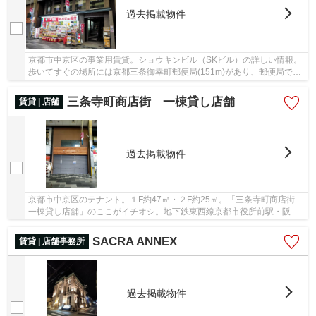
過去掲載物件
京都市中京区の事業用賃貸。ショウキンビル（SKビル）の詳しい情報。
歩いてすぐの場所には京都三条御幸町郵便局(151m)があり、郵便局での
用事も楽。賃料は70.95万円です。2駅利用でき...
三条寺町商店街 一棟貸し店舗
賃貸 | 店舗
過去掲載物件
京都市中京区のテナント。１F約47㎡・２F約25㎡。「三条寺町商店街
一棟貸し店舗」のここがイチオシ。地下鉄東西線京都市役所前駅・阪急
京都線・京都河原町駅・京阪線祇園四条どれも...
SACRA ANNEX
賃貸 | 店舗事務所
過去掲載物件