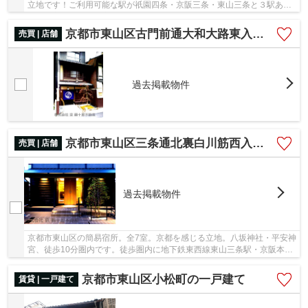
立地です！ご利用可能な駅が祇園四条・京阪三条・東山三条と３駅あ
り、各方面からの集客可能♪階層差の移動に便利な...
京都市東山区古門前通大和大路東入三吉町の店舗
売買 | 店舗
過去掲載物件
京都市東山区三条通北裏白川筋西入東姉小路町の店舗
売買 | 店舗
過去掲載物件
京都市東山区の簡易宿所。全7室。京都を感じる立地。八坂神社・平安神
宮、徒歩10分圏内です。徒歩圏内に地下鉄東西線東山三条駅・京阪本線
三条京阪駅のある、魅力的な立地の物件です♪...
京都市東山区小松町の一戸建て
賃貸 | 一戸建て