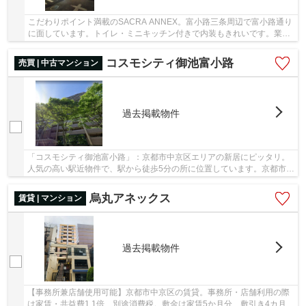
こだわりポイント満載のSACRA ANNEX。富小路三条周辺で富小路通り
に面しています。トイレ・ミニキッチン付きで内装もきれいです。業種
は要相談。一度ご覧になってください！
コスモシティ御池富小路
売買 | 中古マンション
過去掲載物件
「コスモシティ御池富小路」：京都市中京区エリアの新居にピッタリ。
人気の高い駅近物件で、駅から徒歩5分の所に位置しています。京都市中
京区にお引越しなら、info@k-toujuro.comにお...
烏丸アネックス
賃貸 | マンション
過去掲載物件
【事務所兼店舗使用可能】京都市中京区の賃貸。事務所・店舗利用の際
は家賃・共益費1.1倍、別途消費税。敷金は家賃5か月分、敷引き4カ月