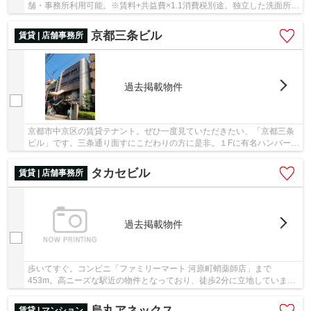
舗・事務所利用可能。※賃料+共益費×1.1消費税別途。独立した洗面所
は、女性に好評です。地上11階建て。階層差の移動に...
京都三条ビル
賃貸 | 店舗事務所
過去掲載物件
京都市中京区の賃貸テナント。ぜひ一度見ていただきたい、「京都三条
ビル」です。三条通り面すにこだわりの方に是非。１Fに有名ハンバーグ
店あり！３駅利用可能なので、どこに行くにも...
タカセビル
賃貸 | 店舗事務所
過去掲載物件
歩いてすぐ。コンビニ「ファミリーマート 河原町蛸薬師店」まで
453m。高ニーズな駅近の物件となっており、徒歩2分に立地していま
す。行く先に応じて安い経路を選べる、2駅利用可能物件。
烏丸アネックス
賃貸 | マンション