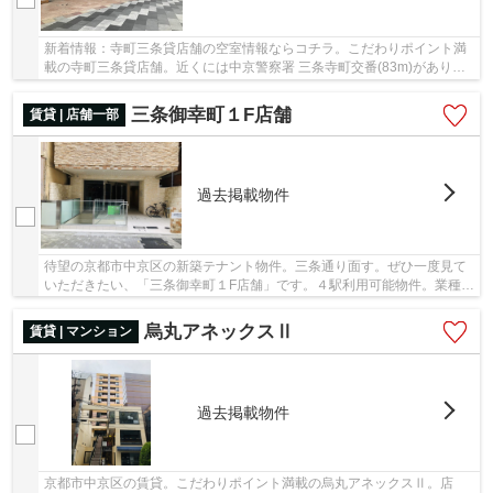
新着情報：寺町三条貸店舗の空室情報ならコチラ。こだわりポイント満
載の寺町三条貸店舗。近くには中京警察署 三条寺町交番(83m)があり、
治安や防犯の面でも安心できますね。より多く...
三条御幸町１F店舗
賃貸 | 店舗一部
過去掲載物件
待望の京都市中京区の新築テナント物件。三条通り面す。ぜひ一度見て
いただきたい、「三条御幸町１F店舗」です。４駅利用可能物件。業種要
相談(※飲食相談可)建物に看板など要相談。保...
烏丸アネックスⅡ
賃貸 | マンション
過去掲載物件
京都市中京区の賃貸。こだわりポイント満載の烏丸アネックスⅡ。店