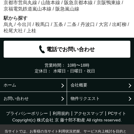
京都市営烏丸線
/
山陰本線
/
阪急京都本線
/
京阪鴨東線
/
京福電気鉄道嵐山本線
/
阪急嵐山線
駅から探す
烏丸
/
今出川
/
鞍馬口
/
五条
/
二条
/
丹波口
/
大宮
/
出町柳
/
松尾大社
/
上桂
電話でお問い合わせ
営業時間：
10時〜18時
定休日：
水曜日・日曜日・祝日
ホーム
会社概要
お問い合わせ
物件リクエスト
プライバシーポリシー
利用規約
アクセスマップ
PCサイト
Copyright(c) 株式会社 京 藤十郎不動産 All rights reserved.
当サイトでは、お客様の当サイト利用状況把握、サービス向上検討を目的と