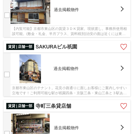
過去掲載物件
【内覧可能】京都市東山区の賃貸３ＤＫ貸家。現状渡し。事務所使用相
談可能。(敷金・礼金、半月プラス、賃料税別)治安の面は近くには東山
警察署 松原交番があり心強いですね。費用を抑...
SAKURAビル祇園
賃貸 | 店舗一部
過去掲載物件
京都市東山区のテナント。花見小路通りに面しお客様にご案内しやすい
立地です！ご利用可能な駅が祇園四条・京阪三条・東山三条と３駅あ
り、各方面からの集客可能♪階層差の移動に便利な...
寺町三条貸店舗
賃貸 | 店舗一部
過去掲載物件