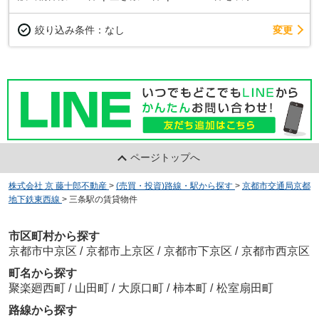
変更
絞り込み条件：
なし
ページトップへ
株式会社 京 藤十郎不動産
>
(売買・投資)路線・駅から探す
>
京都市交通局京都
地下鉄東西線
>
三条駅の賃貸物件
市区町村から探す
京都市中京区
/
京都市上京区
/
京都市下京区
/
京都市西京区
町名から探す
聚楽廻西町
/
山田町
/
大原口町
/
柿本町
/
松室扇田町
路線から探す