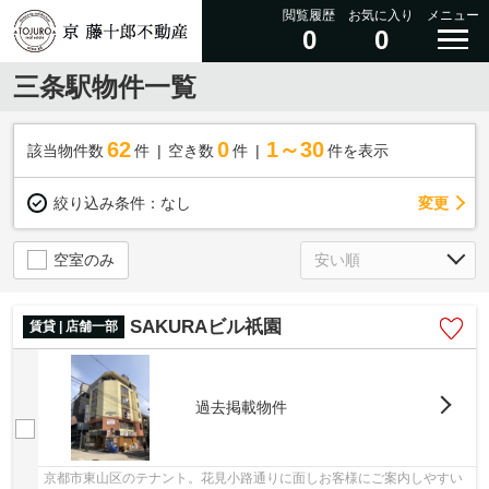
閲覧履歴
お気に入り
メニュー
0
0
三条駅物件一覧
62
0
1～30
該当物件数
件
空き数
件
件を表示
変更
絞り込み条件：
なし
空室のみ
SAKURAビル祇園
賃貸 | 店舗一部
過去掲載物件
京都市東山区のテナント。花見小路通りに面しお客様にご案内しやすい