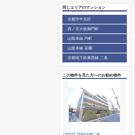
同じエリアのマンション
京都市中京区
西ノ京大炊御門町
山陰本線 円町
山陰本線 花園
京都地下鉄東西線 二条
この物件を見た方へのお勧め物件
CREST TAPP京都二条