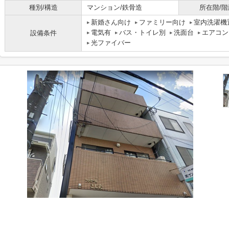
種別/構造
マンション/鉄骨造
所在階/階
新婚さん向け
ファミリー向け
室内洗濯機
電気有
バス・トイレ別
洗面台
エアコン
設備条件
光ファイバー