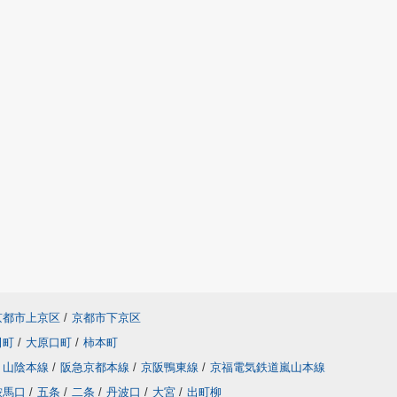
京都市上京区
/
京都市下京区
田町
/
大原口町
/
柿本町
山陰本線
/
阪急京都本線
/
京阪鴨東線
/
京福電気鉄道嵐山本線
鞍馬口
/
五条
/
二条
/
丹波口
/
大宮
/
出町柳