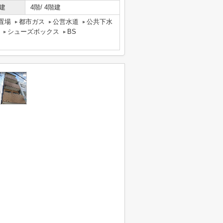
建
4階/ 4階建
置場
都市ガス
公営水道
公共下水
シューズボックス
BS