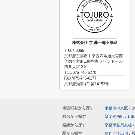
株式会社 京 藤十郎不動産
〒604-8365
京都府京都市中京区四条通大宮西
入錦大宮町130番地 メゾンドール
四条大宮 310
TEL/075-746-6270
FAX/075-746-6277
京都府知事 (2) 第14153号
市区町村から探す
京都市中京区
/
町名から探す
聚楽廻西町
/
山
路線から探す
京都市営烏丸線
/
駅から探す
烏丸
/
今出川
/