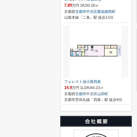
7.89
万円 2K/30.26㎡
京都府
京都市中京区
聚楽廻西町
山陰本線「二条」駅 徒歩12分
フォレスト油小路四条
14.9
万円 1LDK/44.23㎡
京都府
京都市中京区
山田町
京都市営烏丸線「四条」駅 徒歩9分