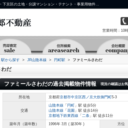
ファミールさわだの過去掲載物件｜中京区・下京区の土地・分譲マンション・テナント・事業用物件なら株式会社 京 藤十郎不動産
営業時間：10時
・駅から探す
>
JR山陰本線
>
円町駅
>
ファミールさわだ
さわだ
ファミールさわだ
の過去掲載物件情報
現況の確認はお気
所在地
京都府
京都市中京区
西ノ京大炊御門町
5-3
山陰本線
「
円町
」駅 徒歩5分
交通
山陰本線
「
花園
」駅 徒歩14分
京都地下鉄東西線
「
二条
」駅 徒歩11分
築年月（築年数）
1996年 3月 ( 築30年 )
方位