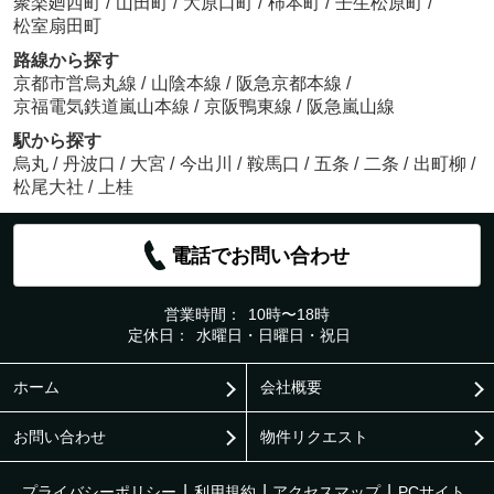
聚楽廻西町
/
山田町
/
大原口町
/
柿本町
/
壬生松原町
/
松室扇田町
路線から探す
京都市営烏丸線
/
山陰本線
/
阪急京都本線
/
京福電気鉄道嵐山本線
/
京阪鴨東線
/
阪急嵐山線
駅から探す
烏丸
/
丹波口
/
大宮
/
今出川
/
鞍馬口
/
五条
/
二条
/
出町柳
/
松尾大社
/
上桂
電話でお問い合わせ
営業時間：
10時〜18時
定休日：
水曜日・日曜日・祝日
ホーム
会社概要
お問い合わせ
物件リクエスト
プライバシーポリシー
利用規約
アクセスマップ
PCサイト