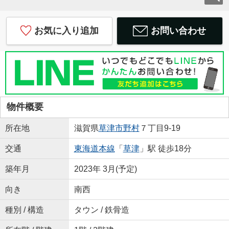
お気に入り追加
お問い合わせ
物件概要
所在地
滋賀県
草津市
野村
７丁目9-19
交通
東海道本線
「
草津
」駅 徒歩18分
築年月
2023年 3月(予定)
向き
南西
種別 / 構造
タウン / 鉄骨造