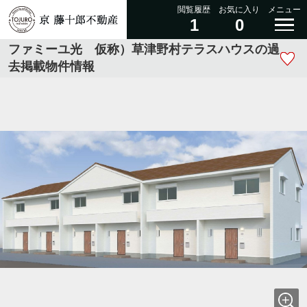
閲覧履歴
お気に入り
メニュー
1
0
ファミーユ光 仮称）草津野村テラスハウスの過
去掲載物件情報