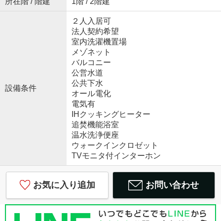
所在階 / 階建
1階 / 2階建
２人入居可
法人契約希望
室内洗濯機置場
メゾネット
バルコニー
公営水道
公共下水
設備条件
オール電化
電気有
IHクッキングヒーター
追焚機能浴室
温水洗浄便座
ウォークインクロゼット
TVモニタ付インターホン
お気に入り追加
お問い合わせ