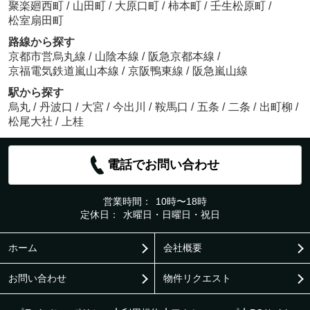
聚楽廻西町
/
山田町
/
大原口町
/
柿本町
/
壬生松原町
/
松室扇田町
路線から探す
京都市営烏丸線
/
山陰本線
/
阪急京都本線
/
京福電気鉄道嵐山本線
/
京阪鴨東線
/
阪急嵐山線
駅から探す
烏丸
/
丹波口
/
大宮
/
今出川
/
鞍馬口
/
五条
/
二条
/
出町柳
/
松尾大社
/
上桂
電話でお問い合わせ
営業時間：
10時〜18時
定休日：
水曜日・日曜日・祝日
ホーム
会社概要
お問い合わせ
物件リクエスト