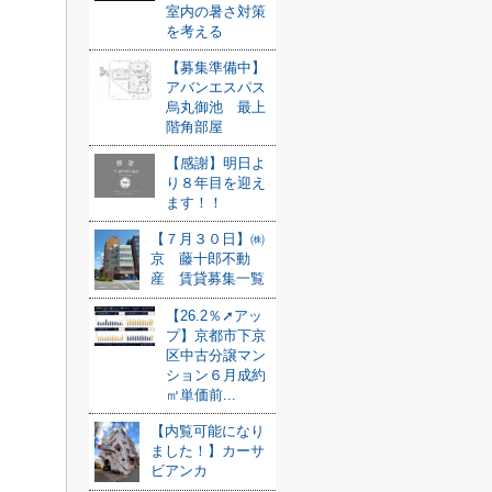
室内の暑さ対策
を考える
【募集準備中】
アバンエスパス
烏丸御池 最上
階角部屋
【感謝】明日よ
り８年目を迎え
ます！！
【７月３０日】㈱
京 藤十郎不動
産 賃貸募集一覧
【26.2％➚アッ
プ】京都市下京
区中古分譲マン
ション６月成約
㎡単価前...
【内覧可能になり
ました！】カーサ
ビアンカ