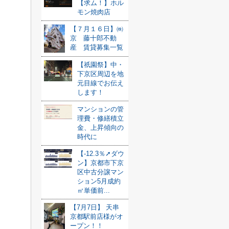
【求ム！】ホル
モン焼肉店
【７月１６日】㈱
京 藤十郎不動
産 賃貸募集一覧
【祇園祭】中・
下京区周辺を地
元目線でお伝え
します！
マンションの管
理費・修繕積立
金、上昇傾向の
時代に
【-12.3％➚ダウ
ン】京都市下京
区中古分譲マン
ション5月成約
㎡単価前...
【7月7日】 天串
京都駅前店様がオ
ープン！！