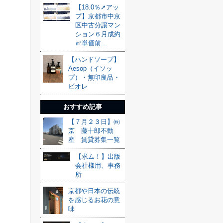
【18.0％➚アッ
プ】京都市中京
区中古分譲マン
ション６月成約
㎡単価前...
【ハンドソープ】
Aesop（イソッ
プ）・無印良品・
ビオレ
おすすめ記事
【７月２３日】㈱
京 藤十郎不動
産 賃貸募集一覧
【求ム！】出版
会社様用、事務
所
京都や日本の伝統
を感じるお花の意
味