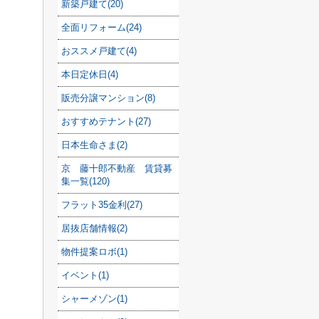
新築戸建て(20)
全面リフォーム(24)
おススメ戸建て(4)
本日定休日(4)
販売分譲マンション(8)
おすすめテナント(27)
日本生命さま(2)
京 藤十郎不動産 賃貸募
集一覧(120)
フラット35金利(27)
居抜店舗情報(2)
物件提案ロボ(1)
イベント(1)
シャーメゾン(1)