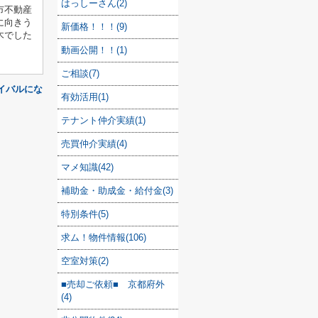
はっしーさん(2)
市不動産
に向きう
新価格！！！(9)
木でした
動画公開！！(1)
ご相談(7)
イバルにな
有効活用(1)
テナント仲介実績(1)
売買仲介実績(4)
マメ知識(42)
補助金・助成金・給付金(3)
特別条件(5)
求ム！物件情報(106)
空室対策(2)
■売却ご依頼■ 京都府外
(4)