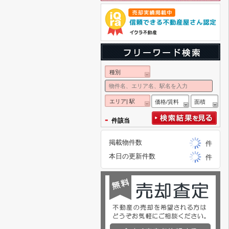
種別
エリア| 駅
価格/賃料
面積
-
件該当
掲載物件数
件
本日の更新件数
件