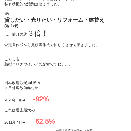
私も積極的な活動は控えました。
逆に
貸したい・売りたい・リフォーム・建替え
(地主様)
３倍
！
は、前月の約
査定書作成やら見積書作成で忙しくさせて頂きました。
こちらも
新型コロナウイルスの影響ですね。。。
日本政府観光局HP内
来日外客数前年対比
-92%
2020年3月➡
これは過去最大の
-
62.5%
2011年4月➡
※日本政府観光局HP内参照