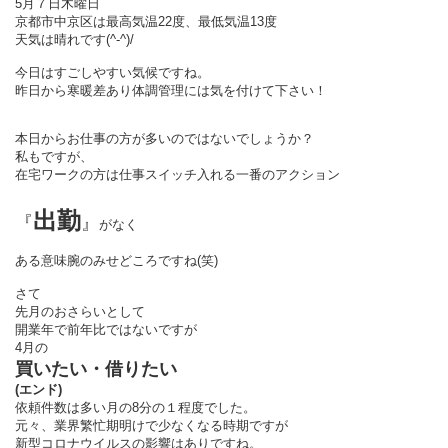
5月７日木曜日
京都市中京区は最高気温22度、最低気温13度
天気は晴れです(^-^)/
今日はすごしやすい気候ですね。
昨日から寒暖差あり体調管理には気を付けて下さい！
本日からお仕事の方が多いのではないでしょうか？
私もですが、
在宅ワークの方は仕事スイッチ入れる一番
の
アクション
出勤
『
』
がなく
ある意味腕のみせどころですね(笑)
さて
先月のおさらいとして
開業年で前年比ではないですが
4月の
買いたい・借りたい
(エンド)
依頼件数は多い月の
8分の１
程度でした。
元々、業界繁忙期明けで少なくなる時期ですが
新型コロナウイルスの影響はありですね。