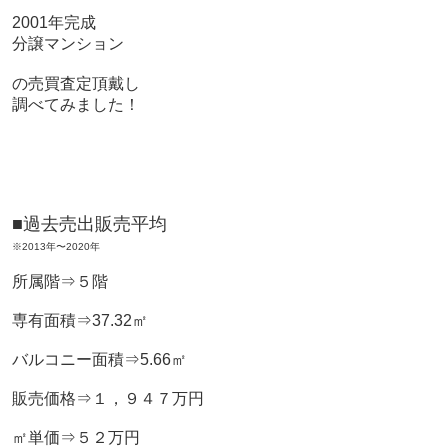
2001年完成
分譲マンション
の売買査定頂戴し
調べてみました！
■過去売出販売平均
※2013年〜2020年
所属階⇒５階
専有面積⇒37.32㎡
バルコニー面積⇒5.66㎡
販売価格⇒１，９４７万円
㎡単価⇒５２万円