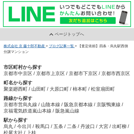
ページトップへ
株式会社 京 藤十郎不動産
>
ブログ記事一覧
>
【査定依頼】四条・烏丸駅西側
分譲マンション
市区町村から探す
京都市中京区
/
京都市上京区
/
京都市下京区
/
京都市西京区
町名から探す
聚楽廻西町
/
山田町
/
大原口町
/
柿本町
/
松室扇田町
路線から探す
京都市営烏丸線
/
山陰本線
/
阪急京都本線
/
京阪鴨東線
/
京福電気鉄道嵐山本線
/
阪急嵐山線
駅から探す
烏丸
/
今出川
/
鞍馬口
/
五条
/
二条
/
丹波口
/
大宮
/
出町柳
/
松尾大社
/
上桂