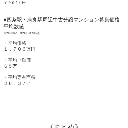
㎡⇒８４万円
■四条駅・烏丸駅周辺中古分譲マンション募集価格
平均数値
※2020年10月26日調査時点
・平均価格
１，７０６万円
・平均㎡単価
６５万
・平均専有面積
２６．３７㎡
《まとめ》