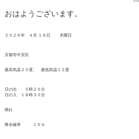
20
おはようございます。
２０２６年 ４月 １６
日 木曜日
京都市中京区
最高気温２０度、 最低気温１２度
日の出 ５時２５
分
日の入 １８時３０分
晴れ
降水確率 １０％