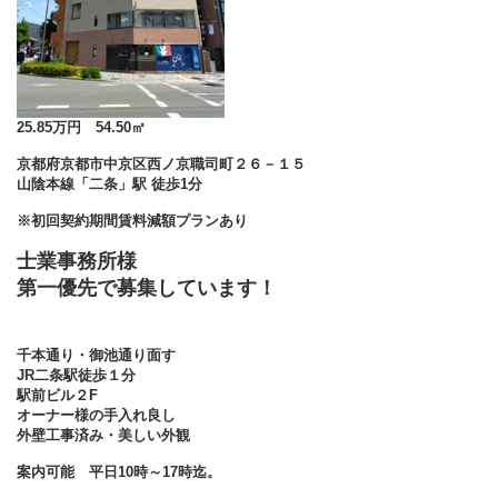
25.85万円 54.50㎡
京都府京都市中京区西ノ京職司町２６－１５
山陰本線「二条」駅 徒歩1分
※初回契約期間賃料減額プランあり
士業事務所様
第一優先で募集しています！
千本通り・御池通り面す
JR二条駅徒歩１分
駅前ビル２F
オーナー様の手入れ良し
外壁工事済み・美しい外観
案内可能 平日10時～17時迄。