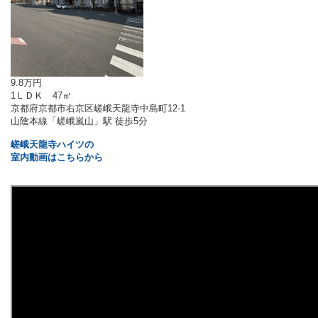
9.8万円
1ＬＤＫ 47㎡
京都府京都市右京区嵯峨天龍寺中島町12-1
山陰本線「嵯峨嵐山」駅 徒歩5分
嵯峨天龍寺ハイツの
室内動画はこちらから