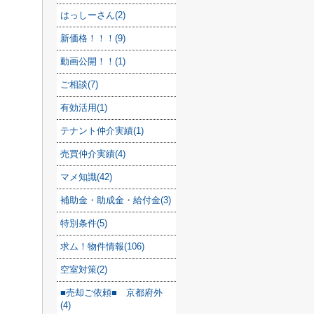
はっしーさん(2)
新価格！！！(9)
動画公開！！(1)
ご相談(7)
有効活用(1)
テナント仲介実績(1)
売買仲介実績(4)
マメ知識(42)
補助金・助成金・給付金(3)
特別条件(5)
求ム！物件情報(106)
空室対策(2)
■売却ご依頼■ 京都府外
(4)