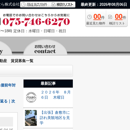
ら株式会社 京 藤十郎不動産
最終更新：2026年08月06日
00
00
件
件
最近見た物件
検討リスト
〜18時
定休日：水曜日・日曜日・祝日
動産 賃貸募集一覧
最新記事
単価前年対
２０２６年 ８月
６日 木曜日
り返る｜次
【出張】倉敷市に
訪れ美観地区を見
学