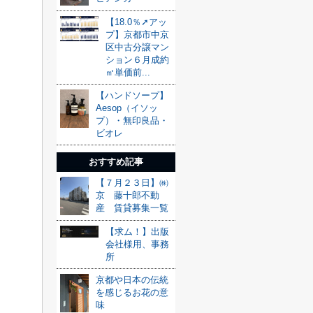
【18.0％➚アッ
プ】京都市中京
区中古分譲マン
ション６月成約
㎡単価前...
【ハンドソープ】
Aesop（イソッ
プ）・無印良品・
ビオレ
おすすめ記事
【７月２３日】㈱
京 藤十郎不動
産 賃貸募集一覧
【求ム！】出版
会社様用、事務
所
京都や日本の伝統
を感じるお花の意
味