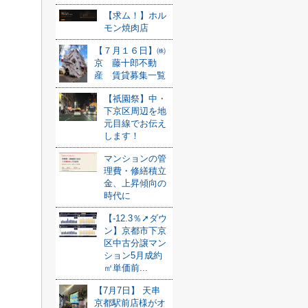
【求ム！】ホル
モン焼肉店
【７月１６日】㈱
京 藤十郎不動
産 賃貸募集一覧
【祇園祭】中・
下京区周辺を地
元目線でお伝え
します！
マンションの管
理費・修繕積立
金、上昇傾向の
時代に
【-12.3％➚ダウ
ン】京都市下京
区中古分譲マン
ション5月成約
㎡単価前...
【7月7日】 天串
京都駅前店様がオ