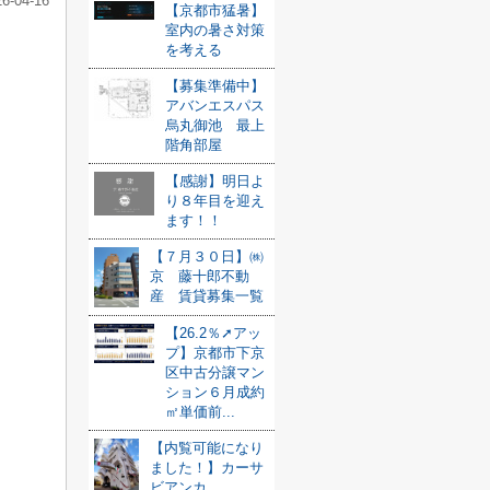
26-04-16
【京都市猛暑】
室内の暑さ対策
を考える
【募集準備中】
アバンエスパス
烏丸御池 最上
階角部屋
【感謝】明日よ
り８年目を迎え
ます！！
【７月３０日】㈱
京 藤十郎不動
産 賃貸募集一覧
【26.2％➚アッ
プ】京都市下京
区中古分譲マン
ション６月成約
㎡単価前...
【内覧可能になり
ました！】カーサ
ビアンカ