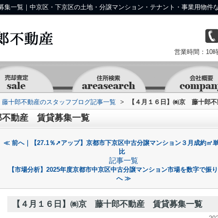
募集一覧｜中京区・下京区の土地・分譲マンション・テナント・事業用物件な
営業時間：10時
京 藤十郎不動産のスタッフブログ記事一覧
>
【４月１６日】㈱京 藤十郎不
郎不動産 賃貸募集一覧
≪ 前へ｜【27.1％➚アップ】京都市下京区中古分譲マンション３月成約㎡
比
記事一覧
【市場分析】2025年度京都市中京区中古分譲マンション市場を数字で振
へ ≫
【４月１６日】㈱京 藤十郎不動産 賃貸募集一覧