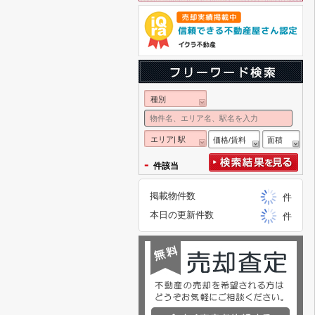
種別
エリア| 駅
価格/賃料
面積
-
件該当
掲載物件数
件
本日の更新件数
件