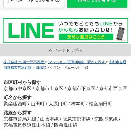
ページトップへ
株式会社 京 藤十郎不動産
>
(マンション(売買))路線・駅から探す
>
京都市交通
局京都市営烏丸線
>
四条駅
>
グラン・ドムール油小路
市区町村から探す
京都市中京区
/
京都市上京区
/
京都市下京区
/
京都市西京区
町名から探す
聚楽廻西町
/
山田町
/
大原口町
/
柿本町
/
松室扇田町
路線から探す
京都市営烏丸線
/
山陰本線
/
阪急京都本線
/
京阪鴨東線
/
京福電気鉄道嵐山本線
/
阪急嵐山線