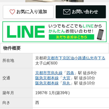
お気に入り追加
お問い合わせ
物件概要
京都府
京都市下京区
油小路通仏光寺下る
所在地
太子山町600
京都市営烏丸線
「
四条
」駅 徒歩8分
交通
阪急京都本線
「
大宮
」駅 徒歩10分
阪急京都本線
「
烏丸
」駅 徒歩10分
築年月
1987年 1月(築39年)
向き
西