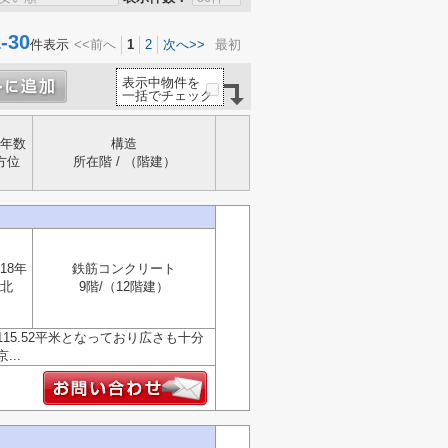
30
件表示
<<前へ
1
2
次へ>>
最初
表示中物件を
一括でチェック
年数
構造
方位
所在階 / （階建）
18年
鉄筋コンクリート
北
9階/（12階建）
5.52平米となっており広さも十分
..