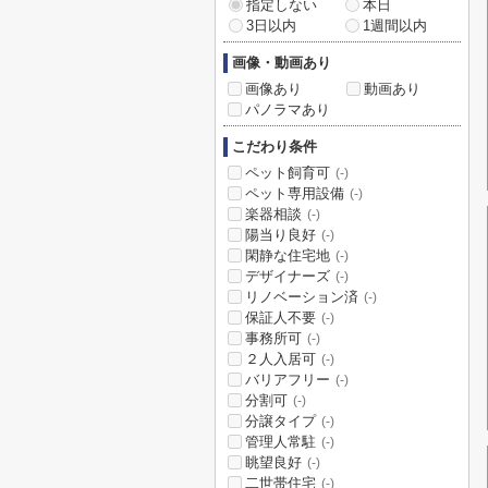
指定しない
本日
3日以内
1週間以内
画像・動画あり
画像あり
動画あり
パノラマあり
こだわり条件
ペット飼育可
(-)
ペット専用設備
(-)
楽器相談
(-)
陽当り良好
(-)
閑静な住宅地
(-)
デザイナーズ
(-)
リノベーション済
(-)
保証人不要
(-)
事務所可
(-)
２人入居可
(-)
バリアフリー
(-)
分割可
(-)
分譲タイプ
(-)
管理人常駐
(-)
眺望良好
(-)
二世帯住宅
(-)