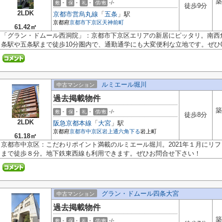
築
-
-
-
-/-
敷
保
礼
償/敷
徒歩9分
2LDK
京都市営烏丸線
「
五条
」駅
京都府
京都市下京区
天神前町
61.42㎡
「グラン・ドムール西洞院」：京都市下京区エリアの新居にピッタリ。南西
条駅や五条駅まで徒歩10分圏内で、通勤通学にも大変便利な立地です。ぜひ075
ルミエール堀川
中古マンション
過去掲載物件
築
-
-
-
-/-
敷
保
礼
償/敷
徒歩8分
2LDK
阪急京都本線
「
大宮
」駅
京都府
京都市中京区
岩上通六角下る
岩上町
61.18㎡
京都市中京区：こだわりポイント満載のルミエール堀川。2021年１月にリ
まで徒歩８分。地下鉄東西線も利用できます。ぜひお問合せ下さい！
グラン・ドムール四条大宮
中古マンション
過去掲載物件
築
-
-
-
-/-
敷
保
礼
償/敷