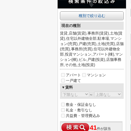
種別で絞り込む
現在の種別
賃貸,店舗(賃貸),事務所(賃貸),土地(賃
貸),住宅以外建物全部,駐車場,マンシ
ョン(売買),戸建(売買),土地(売買),店舗
(売買),事務所(売買),住宅以外建物全
部,投資マンション,アパート(棟),マン
ション(棟),ビル,戸建(投資),店舗事務
所,その他,土地(投資)
アパート
マンション
一戸建て
▼賃料
～
敷金・保証金なし
礼金・敷引なし
共益費・管理費込み
41
件が該当