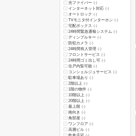
光ファイバー
(-)
インターネット対応
(-)
オートロック
(-)
TVモニタ付インターホン
(-)
宅配ボックス
(-)
24時間緊急通報システム
(-)
ディンプルキー
(-)
防犯カメラ
(-)
24時間有人管理
(-)
フロントサービス
(-)
24時間ゴミ出し可
(-)
住戸内覧可能
(-)
コンシェルジュサービス
(-)
駐車場あり
(-)
2階以上
(-)
1階の物件
(-)
10階以上
(-)
20階以上
(-)
最上階
(-)
南向き
(-)
角部屋
(-)
ワンフロア
(-)
高層ビル
(-)
飲食店可
(-)