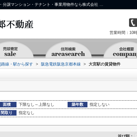
大宮駅の物件一覧｜中京区・下京区の土地・分譲マンション・テナント・事業用物件なら株式会社 京 藤十郎不動産
営業時間：10時
資)路線・駅から探す
>
阪急電鉄阪急京都本線
>
大宮駅の賃貸物件
面積
下限なし～上限なし
築年数
指定しない
間取り
指定なし
並び順：