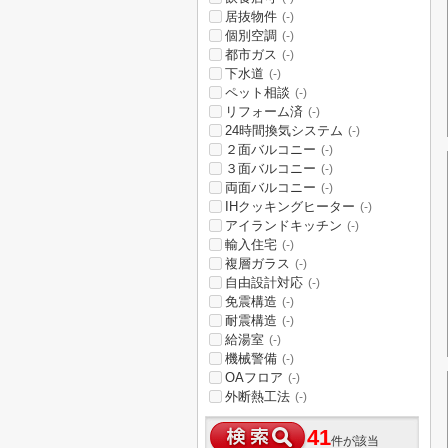
居抜物件
(-)
個別空調
(-)
都市ガス
(-)
下水道
(-)
ペット相談
(-)
リフォーム済
(-)
24時間換気システム
(-)
２面バルコニー
(-)
３面バルコニー
(-)
両面バルコニー
(-)
IHクッキングヒーター
(-)
アイランドキッチン
(-)
輸入住宅
(-)
複層ガラス
(-)
自由設計対応
(-)
免震構造
(-)
耐震構造
(-)
給湯室
(-)
機械警備
(-)
OAフロア
(-)
外断熱工法
(-)
41
件が該当