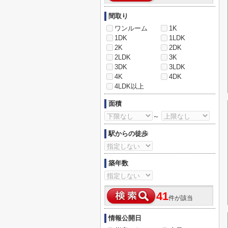
間取り
ワンルーム
1K
1DK
1LDK
2K
2DK
2LDK
3K
3DK
3LDK
4K
4DK
4LDK以上
面積
～
駅からの徒歩
築年数
41
件が該当
情報公開日