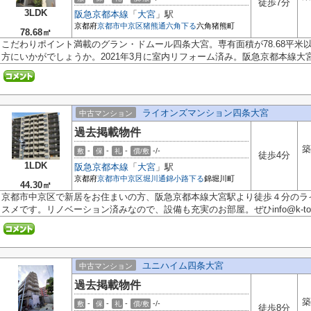
徒歩7分
3LDK
阪急京都本線
「
大宮
」駅
京都府
京都市中京区
猪熊通六角下る
六角猪熊町
78.68㎡
こだわりポイント満載のグラン・ドムール四条大宮。専有面積が78.68平米
方にいかがでしょうか。2021年3月に室内リフォーム済み。阪急京都本線大宮.
ライオンズマンション四条大宮
中古マンション
過去掲載物件
築
-
-
-
-/-
敷
保
礼
償/敷
徒歩4分
1LDK
阪急京都本線
「
大宮
」駅
京都府
京都市中京区
堀川通錦小路下る
錦堀川町
44.30㎡
京都市中京区で新居をお住まいの方、阪急京都本線大宮駅より徒歩４分のラ
スメです。リノベーション済みなので、設備も充実のお部屋。ぜひinfo@k-touj
ユニハイム四条大宮
中古マンション
過去掲載物件
築
-
-
-
-/-
敷
保
礼
償/敷
徒歩8分