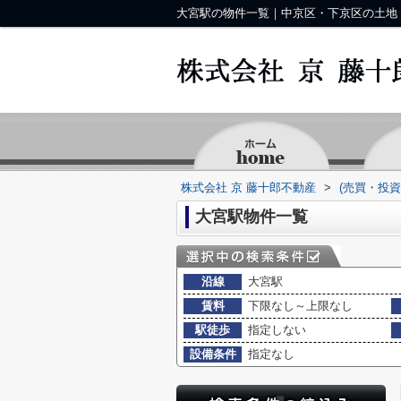
株式会社 京 藤十郎不動産
>
(売買・投
大宮駅物件一覧
沿線
大宮駅
賃料
下限なし～上限なし
駅徒歩
指定しない
設備条件
指定なし