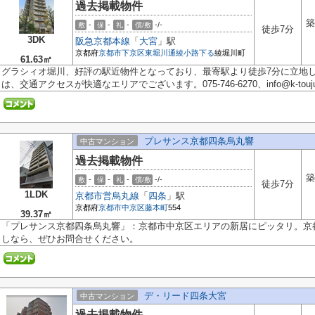
過去掲載物件
築
-
-
-
-/-
敷
保
礼
償/敷
徒歩7分
3DK
阪急京都本線
「
大宮
」駅
京都府
京都市下京区
東堀川通綾小路下る
綾堀川町
61.63㎡
グラシィオ堀川、好評の駅近物件となっており、最寄駅より徒歩7分に立地
は、交通アクセスが快適なエリアでございます。075-746-6270、info@k-toujuro
プレサンス京都四条烏丸響
中古マンション
過去掲載物件
築
-
-
-
-/-
敷
保
礼
償/敷
徒歩7分
1LDK
京都市営烏丸線
「
四条
」駅
京都府
京都市中京区
藤本町
554
39.37㎡
「プレサンス京都四条烏丸響」：京都市中京区エリアの新居にピッタリ。京
しなら、ぜひお問合せください。
デ・リード四条大宮
中古マンション
過去掲載物件