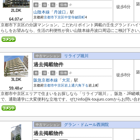
築
-
-
-
-/-
敷
保
礼
償/敷
徒歩6分
2LDK
山陰本線
「
丹波口
」駅
京都府
京都市下京区
中堂寺鍵田町
4
64.07㎡
京都市下京区の分譲マンション。こだわりポイント満載の壬生グランドハイ
らしをお望みなら、生活の利便性が良い山陰本線丹波口周辺にご検討下さい。2
リライブ堀川
中古マンション
過去掲載物件
築
-
-
-
-/-
敷
保
礼
償/敷
徒歩8分
3LDK
阪急京都本線
「
大宮
」駅
京都府
京都市中京区
岩上通六角下る
岩上町
59.48㎡
京都市中京区エリアで住まいをお探しなら「リライブ堀川」。阪急・JR嵯
で、通勤通学に大変便利な立地です。ぜひinfo@k-toujuro.comからお問い合わ.
グラン・ドムール西洞院
中古マンション
過去掲載物件