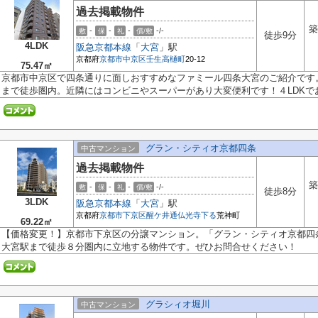
過去掲載物件
築
-
-
-
-/-
敷
保
礼
償/敷
徒歩9分
4LDK
阪急京都本線
「
大宮
」駅
京都府
京都市中京区
壬生高樋町
20-12
75.47㎡
京都市中京区で四条通りに面しおすすめなファミール四条大宮のご紹介です
まで徒歩圏内。近隣にはコンビニやスーパーがあり大変便利です！４LDKでお部
グラン・シティオ京都四条
中古マンション
過去掲載物件
築
-
-
-
-/-
敷
保
礼
償/敷
徒歩8分
3LDK
阪急京都本線
「
大宮
」駅
京都府
京都市下京区
醒ケ井通仏光寺下る
荒神町
69.22㎡
【価格変更！】京都市下京区の分譲マンション。「グラン・シティオ京都四
大宮駅まで徒歩８分圏内に立地する物件です。ぜひお問合せください！
グラシィオ堀川
中古マンション