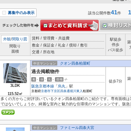
41
1-
募集中のみ表示
該当公開件数
件
賃料 / 管理費・共益費
外観
/
間取り図
駅徒歩
築
停歩
敷金 / 保証金 / 礼金 / 償却 / 敷引
間取り
バス徒歩
面積
交通 / 所在地
クオン四条柏屋町
中古マンション
過去掲載物件
築
-
-
-
-/-
敷
保
礼
償/敷
徒歩7分
3LDK
阪急京都本線
「
烏丸
」駅
京都府
京都市下京区
四条通堀川東入
柏屋町
115.52㎡
多くの方からご好評頂いているクオン四条柏屋町のご紹介です。専有面積は11
ではないでしょうか。綺麗な室内と魅力的な住環境のマンションです。阪急京.
ファミール四条大宮
中古マンション