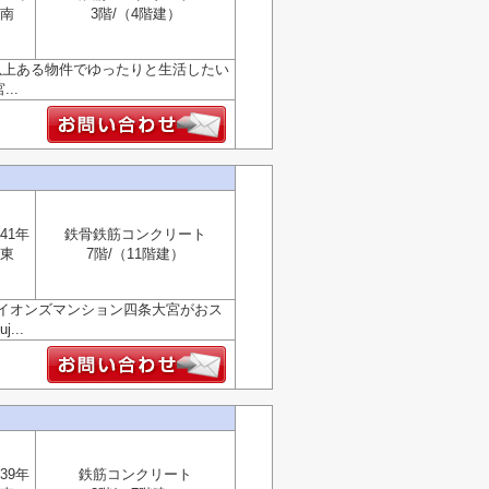
南
3階/（4階建）
以上ある物件でゆったりと生活したい
..
41年
鉄骨鉄筋コンクリート
東
7階/（11階建）
イオンズマンション四条大宮がおス
...
39年
鉄筋コンクリート