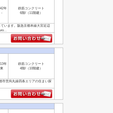
42年
鉄筋コンクリート
-
6階/（11階建）
しています。阪急京都本線大宮近辺
...
13年
鉄筋コンクリート
東
4階/（10階建）
都市営烏丸線四条エリアの住まい探