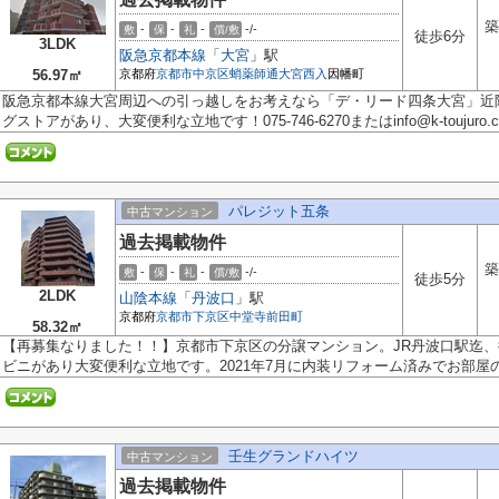
築
-
-
-
-/-
敷
保
礼
償/敷
徒歩6分
3LDK
阪急京都本線
「
大宮
」駅
56.97㎡
京都府
京都市中京区
蛸薬師通大宮西入
因幡町
阪急京都本線大宮周辺への引っ越しをお考えなら「デ・リード四条大宮」近
グストアがあり、大変便利な立地です！075-746-6270またはinfo@k-toujuro.co
パレジット五条
中古マンション
過去掲載物件
築
-
-
-
-/-
敷
保
礼
償/敷
徒歩5分
2LDK
山陰本線
「
丹波口
」駅
京都府
京都市下京区
中堂寺前田町
58.32㎡
【再募集なりました！！】京都市下京区の分譲マンション。JR丹波口駅迄
ビニがあり大変便利な立地です。2021年7月に内装リフォーム済みでお部屋の中
壬生グランドハイツ
中古マンション
過去掲載物件