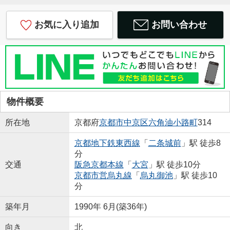
お気に入り追加
お問い合わせ
物件概要
所在地
京都府
京都市中京区
六角油小路町
314
京都地下鉄東西線
「
二条城前
」駅 徒歩8
分
交通
阪急京都本線
「
大宮
」駅 徒歩10分
京都市営烏丸線
「
烏丸御池
」駅 徒歩10
分
築年月
1990年 6月(築36年)
向き
北