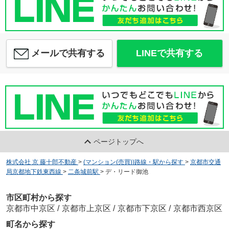
メールで共有する
LINEで共有する
ページトップへ
株式会社 京 藤十郎不動産
>
(マンション(売買))路線・駅から探す
>
京都市交通
局京都地下鉄東西線
>
二条城前駅
>
デ・リード御池
市区町村から探す
京都市中京区
/
京都市上京区
/
京都市下京区
/
京都市西京区
町名から探す