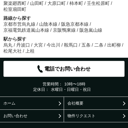
聚楽廻西町
/
山田町
/
大原口町
/
柿本町
/
壬生松原町
/
松室扇田町
路線から探す
京都市営烏丸線
/
山陰本線
/
阪急京都本線
/
京福電気鉄道嵐山本線
/
京阪鴨東線
/
阪急嵐山線
駅から探す
烏丸
/
丹波口
/
大宮
/
今出川
/
鞍馬口
/
五条
/
二条
/
出町柳
/
松尾大社
/
上桂
電話でお問い合わせ
営業時間：
10時〜18時
定休日：
水曜日・日曜日・祝日
ホーム
会社概要
お問い合わせ
物件リクエスト