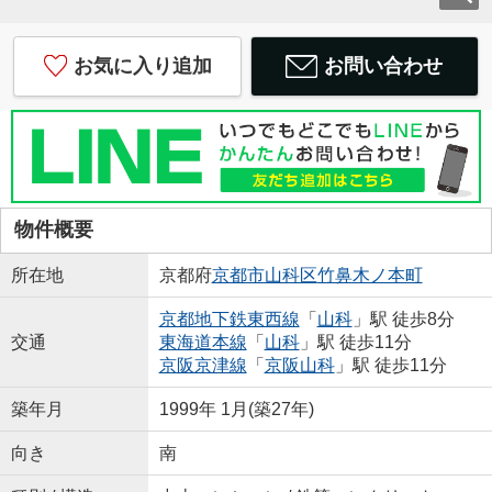
お気に入り追加
お問い合わせ
物件概要
所在地
京都府
京都市山科区
竹鼻木ノ本町
京都地下鉄東西線
「
山科
」駅 徒歩8分
交通
東海道本線
「
山科
」駅 徒歩11分
京阪京津線
「
京阪山科
」駅 徒歩11分
築年月
1999年 1月(築27年)
向き
南