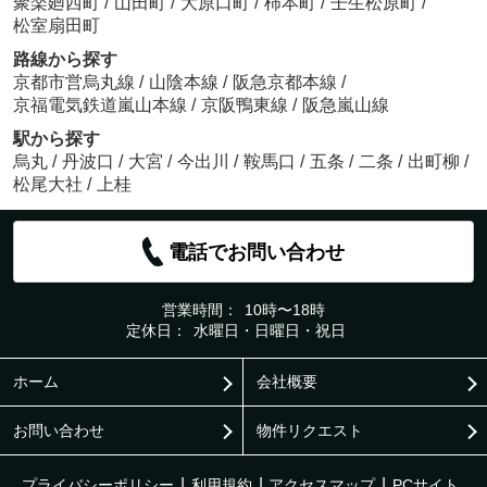
聚楽廻西町
/
山田町
/
大原口町
/
柿本町
/
壬生松原町
/
松室扇田町
路線から探す
京都市営烏丸線
/
山陰本線
/
阪急京都本線
/
京福電気鉄道嵐山本線
/
京阪鴨東線
/
阪急嵐山線
駅から探す
烏丸
/
丹波口
/
大宮
/
今出川
/
鞍馬口
/
五条
/
二条
/
出町柳
/
松尾大社
/
上桂
電話でお問い合わせ
営業時間：
10時〜18時
定休日：
水曜日・日曜日・祝日
ホーム
会社概要
お問い合わせ
物件リクエスト
プライバシーポリシー
利用規約
アクセスマップ
PCサイト