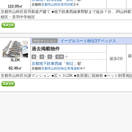
京都府
京都市山科区
音羽沢町
2-4
110.09㎡
京都市山科区音羽新築戸建て ■地下鉄東西線東野駅まで徒歩７分、JR山科駅まで
校区・音羽中学校区
イーグルコート椥辻3アペックス
中古マンション
過去掲載物件
築
-
-
-
-/-
敷
保
礼
償/敷
徒歩2分
3LDK
京都地下鉄東西線
「
椥辻
」駅
82.48㎡
京都府
京都市山科区
椥辻草海道町
4-7
京都市山科区分譲マンション ■広々３LDK ■各部屋に収納有 ■ペット飼育相