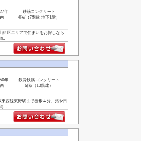
27年
鉄筋コンクリート
南
4階/（7階建 地下1階）
山科区エリアで住まいをお探しなら
..
50年
鉄骨鉄筋コンクリート
西
5階/（10階建）
下鉄東西線東野駅まで徒歩４分。薬や日
..