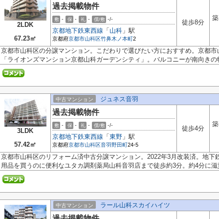
過去掲載物件
築
-
-
-
-/-
敷
保
礼
償/敷
徒歩8分
2LDK
京都地下鉄東西線
「
山科
」駅
67.23㎡
京都府
京都市山科区
竹鼻木ノ本町
2
京都市山科区の分譲マンション。こだわりで選びたい方におすすめ。京都市
「ライオンズマンション京都山科ガーデンシティ」。バルコニーが南向きの物.
ジュネス音羽
中古マンション
過去掲載物件
築
-
-
-
-/-
敷
保
礼
償/敷
徒歩4分
3LDK
京都地下鉄東西線
「
東野
」駅
57.42㎡
京都府
京都市山科区
音羽野田町
24-5
京都市山科区のリフォーム済中古分譲マンション。2022年3月改装済。地
用品を買うのに便利なユタカ調剤薬局山科音羽店まで徒歩約3分。約4分に滋賀.
ラール山科スカイハイツ
中古マンション
過去掲載物件