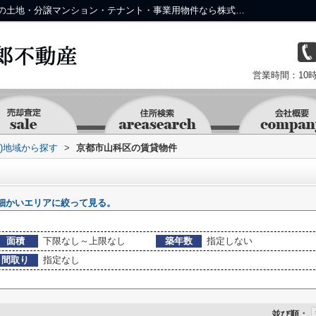
京都市山科区の物件一覧｜中京区・下京区の土地・分譲マンション・テナント・事業用物件なら株式会社 京 藤十郎不動産
営業時間：10時
資)地域から探す
>
京都市山科区の賃貸物件
細かいエリアに絞って見る。
面積
下限なし～上限なし
築年数
指定しない
間取り
指定なし
並び順：