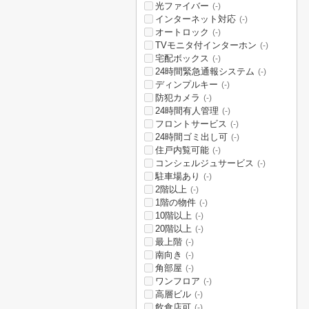
光ファイバー
(-)
インターネット対応
(-)
オートロック
(-)
TVモニタ付インターホン
(-)
宅配ボックス
(-)
24時間緊急通報システム
(-)
ディンプルキー
(-)
防犯カメラ
(-)
24時間有人管理
(-)
フロントサービス
(-)
24時間ゴミ出し可
(-)
住戸内覧可能
(-)
コンシェルジュサービス
(-)
駐車場あり
(-)
2階以上
(-)
1階の物件
(-)
10階以上
(-)
20階以上
(-)
最上階
(-)
南向き
(-)
角部屋
(-)
ワンフロア
(-)
高層ビル
(-)
飲食店可
(-)