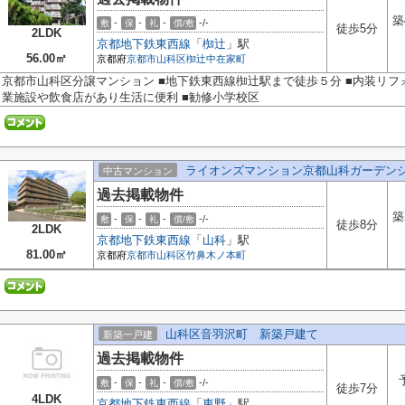
築
-
-
-
-/-
敷
保
礼
償/敷
徒歩5分
2LDK
京都地下鉄東西線
「
椥辻
」駅
56.00㎡
京都府
京都市山科区
椥辻中在家町
京都市山科区分譲マンション ■地下鉄東西線椥辻駅まで徒歩５分 ■内装リフ
業施設や飲食店があり生活に便利 ■勧修小学校区
ライオンズマンション京都山科ガーデン
中古マンション
過去掲載物件
築
-
-
-
-/-
敷
保
礼
償/敷
徒歩8分
2LDK
京都地下鉄東西線
「
山科
」駅
81.00㎡
京都府
京都市山科区
竹鼻木ノ本町
山科区音羽沢町 新築戸建て
新築一戸建
過去掲載物件
-
-
-
-/-
敷
保
礼
償/敷
徒歩7分
4LDK
京都地下鉄東西線
「
東野
」駅