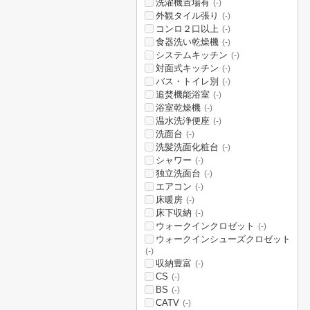
洗濯機置場有
(-)
外観タイル張り
(-)
コンロ２口以上
(-)
食器洗い乾燥機
(-)
システムキッチン
(-)
対面式キッチン
(-)
バス・トイレ別
(-)
追焚機能浴室
(-)
浴室乾燥機
(-)
温水洗浄便座
(-)
洗面台
(-)
洗髪洗面化粧台
(-)
シャワー
(-)
独立洗面台
(-)
エアコン
(-)
床暖房
(-)
床下収納
(-)
ウォークインクロゼット
(-)
ウォークインシューズクロゼット
(-)
収納豊富
(-)
CS
(-)
BS
(-)
CATV
(-)