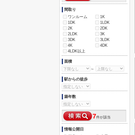
間取り
ワンルーム
1K
1DK
1LDK
2K
2DK
2LDK
3K
3DK
3LDK
4K
4DK
4LDK以上
面積
～
駅からの徒歩
築年数
7
件が該当
情報公開日