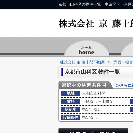
株式会社 京 藤十郎不動産
>
(売買・投
京都市山科区 物件一覧
≫さらに
地域
京都市山科区
賃料
下限なし～上限なし
駅徒歩
指定しない
設備条件
指定なし