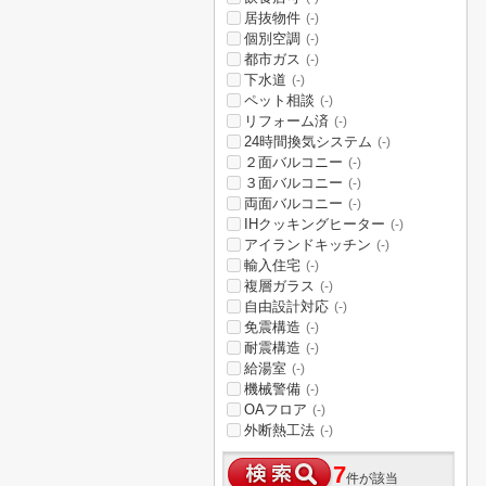
居抜物件
(-)
個別空調
(-)
都市ガス
(-)
下水道
(-)
ペット相談
(-)
リフォーム済
(-)
24時間換気システム
(-)
２面バルコニー
(-)
３面バルコニー
(-)
両面バルコニー
(-)
IHクッキングヒーター
(-)
アイランドキッチン
(-)
輸入住宅
(-)
複層ガラス
(-)
自由設計対応
(-)
免震構造
(-)
耐震構造
(-)
給湯室
(-)
機械警備
(-)
OAフロア
(-)
外断熱工法
(-)
7
件が該当