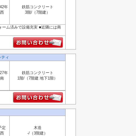
42年
鉄筋コンクリート
西
3階/（7階建）
ォーム済みで設備充実 ■近隣には商
シティ
27年
鉄筋コンクリート
南
1階/（7階建 地下1階）
予定
木造
西
-/（3階建）