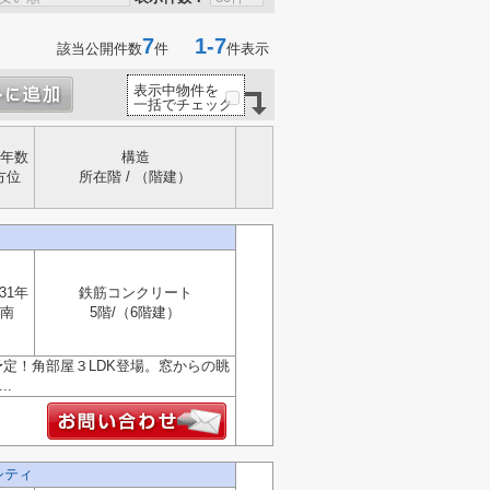
7
1-7
該当公開件数
件
件表示
表示中物件を
一括でチェック
年数
構造
方位
所在階 / （階建）
31年
鉄筋コンクリート
南
5階/（6階建）
定！角部屋３LDK登場。窓からの眺
.
シティ