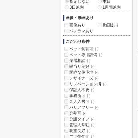
指定しない
本日
3日以内
1週間以内
画像・動画あり
画像あり
動画あり
パノラマあり
こだわり条件
ペット飼育可
(-)
ペット専用設備
(-)
楽器相談
(-)
陽当り良好
(-)
閑静な住宅地
(-)
デザイナーズ
(-)
リノベーション済
(-)
保証人不要
(-)
事務所可
(-)
２人入居可
(-)
バリアフリー
(-)
分割可
(-)
分譲タイプ
(-)
管理人常駐
(-)
眺望良好
(-)
二世帯住宅
(-)