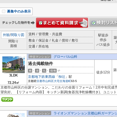
募集中のみ表示
賃料 / 管理費・共益費
外観
/
間取り図
駅徒歩
築
停歩
敷金 / 保証金 / 礼金 / 償却 / 敷引
間取り
バス徒歩
面積
交通 / 所在地
グローバル山科
中古マンション
過去掲載物件
築
-
-
-
-/-
敷
保
礼
償/敷
徒歩12分
3LDK
京都地下鉄東西線
「
椥辻
」駅
京都府
京都市山科区
大宅古海道町
63-5
72.24㎡
京都市山科区の分譲マンション。こだわりの全面リフォーム！2月中旬完成予
望良好。 【リフォーム内容】 キッチン新調(食器洗浄乾燥機付き)、ユニット..
ライオンズマンション京都山科ガーデン
中古マンション