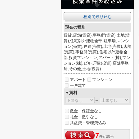
種別で絞り込む
現在の種別
賃貸,店舗(賃貸),事務所(賃貸),土地(賃
貸),住宅以外建物全部,駐車場,マンシ
ョン(売買),戸建(売買),土地(売買),店舗
(売買),事務所(売買),住宅以外建物全
部,投資マンション,アパート(棟),マン
ション(棟),ビル,戸建(投資),店舗事務
所,その他,土地(投資)
アパート
マンション
一戸建て
▼賃料
～
敷金・保証金なし
礼金・敷引なし
共益費・管理費込み
7
件が該当