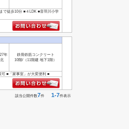
徒歩10分 ■４LDK ■音羽川小学
27年
鉄骨鉄筋コンクリート
北
10階/（11階建 地下1階）
談可 ■「家事室」が大変便利 ■
7
1-7
該当公開件数
件
件表示