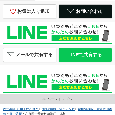
お気に入り追加
お問い合わせ
メールで共有する
LINEで共有する
ページトップへ
株式会社 京 藤十郎不動産
>
(賃貸)路線・駅から探す
>
叡山電鉄叡山電鉄叡山本
線
>
修学院駅
>
左京区一乗寺釈迦堂町 貸家