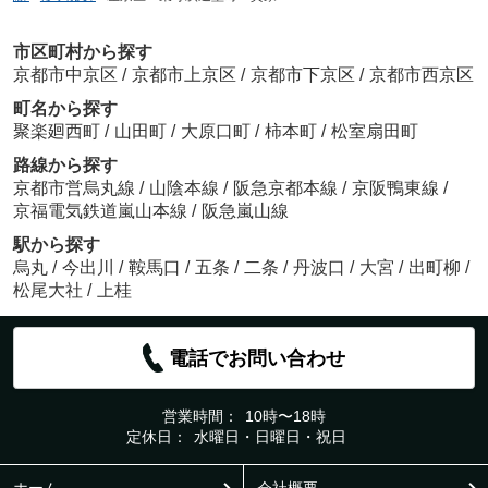
市区町村から探す
京都市中京区
/
京都市上京区
/
京都市下京区
/
京都市西京区
町名から探す
聚楽廻西町
/
山田町
/
大原口町
/
柿本町
/
松室扇田町
路線から探す
京都市営烏丸線
/
山陰本線
/
阪急京都本線
/
京阪鴨東線
/
京福電気鉄道嵐山本線
/
阪急嵐山線
駅から探す
烏丸
/
今出川
/
鞍馬口
/
五条
/
二条
/
丹波口
/
大宮
/
出町柳
/
松尾大社
/
上桂
電話でお問い合わせ
営業時間：
10時〜18時
定休日：
水曜日・日曜日・祝日