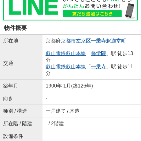
物件概要
所在地
京都府
京都市左京区
一乗寺釈迦堂町
叡山電鉄叡山本線
「
修学院
」駅 徒歩13
分
交通
叡山電鉄叡山本線
「
一乗寺
」駅 徒歩11
分
築年月
1900年 1月(築126年)
向き
-
種別 / 構造
一戸建て / 木造
所在階 / 階建
- / 2階建
設備条件