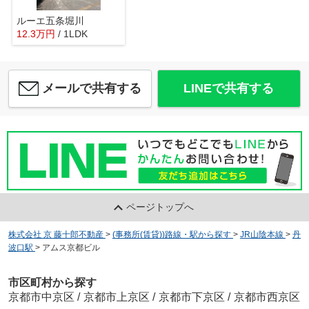
ルーエ五条堀川
12.3
万
円
/ 1LDK
メールで共有する
LINEで共有する
ページトップへ
株式会社 京 藤十郎不動産
>
(事務所(賃貸))路線・駅から探す
>
JR山陰本線
>
丹
波口駅
>
アムス京都ビル
市区町村から探す
京都市中京区
/
京都市上京区
/
京都市下京区
/
京都市西京区