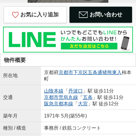
お気に入り追加
お問い合わせ
物件概要
京都府
京都市下京区
五条通猪熊東入
柿本
所在地
町
山陰本線
「
丹波口
」駅 徒歩11分
交通
京都市営烏丸線
「
五条
」駅 徒歩11分
阪急京都本線
「
大宮
」駅 徒歩12分
築年月
1971年 5月(築55年)
種別 / 構造
事務所 / 鉄筋コンクリート