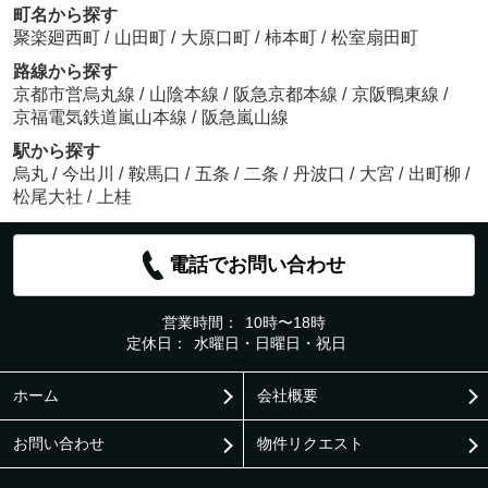
町名から探す
聚楽廻西町
/
山田町
/
大原口町
/
柿本町
/
松室扇田町
路線から探す
京都市営烏丸線
/
山陰本線
/
阪急京都本線
/
京阪鴨東線
/
京福電気鉄道嵐山本線
/
阪急嵐山線
駅から探す
烏丸
/
今出川
/
鞍馬口
/
五条
/
二条
/
丹波口
/
大宮
/
出町柳
/
松尾大社
/
上桂
電話でお問い合わせ
営業時間：
10時〜18時
定休日：
水曜日・日曜日・祝日
ホーム
会社概要
お問い合わせ
物件リクエスト