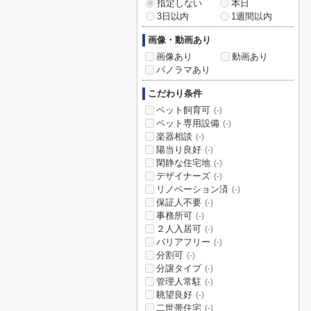
指定しない
本日
3日以内
1週間以内
画像・動画あり
画像あり
動画あり
パノラマあり
こだわり条件
ペット飼育可
(-)
ペット専用設備
(-)
楽器相談
(-)
陽当り良好
(-)
閑静な住宅地
(-)
デザイナーズ
(-)
リノベーション済
(-)
保証人不要
(-)
事務所可
(-)
２人入居可
(-)
バリアフリー
(-)
分割可
(-)
分譲タイプ
(-)
管理人常駐
(-)
眺望良好
(-)
二世帯住宅
(-)