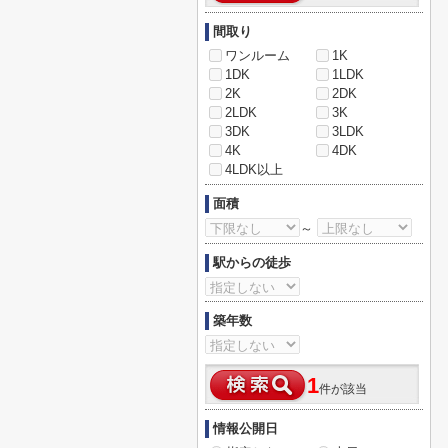
間取り
ワンルーム
1K
1DK
1LDK
2K
2DK
2LDK
3K
3DK
3LDK
4K
4DK
4LDK以上
面積
～
駅からの徒歩
築年数
1
件が該当
情報公開日