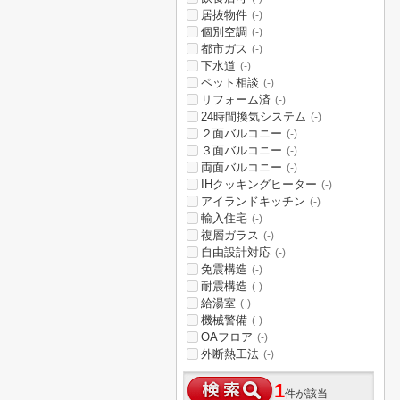
居抜物件
(-)
個別空調
(-)
都市ガス
(-)
下水道
(-)
ペット相談
(-)
リフォーム済
(-)
24時間換気システム
(-)
２面バルコニー
(-)
３面バルコニー
(-)
両面バルコニー
(-)
IHクッキングヒーター
(-)
アイランドキッチン
(-)
輸入住宅
(-)
複層ガラス
(-)
自由設計対応
(-)
免震構造
(-)
耐震構造
(-)
給湯室
(-)
機械警備
(-)
OAフロア
(-)
外断熱工法
(-)
1
件が該当