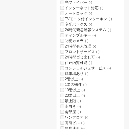
光ファイバー
(-)
インターネット対応
(-)
オートロック
(-)
TVモニタ付インターホン
(-)
宅配ボックス
(-)
24時間緊急通報システム
(-)
ディンプルキー
(-)
防犯カメラ
(-)
24時間有人管理
(-)
フロントサービス
(-)
24時間ゴミ出し可
(-)
住戸内覧可能
(-)
コンシェルジュサービス
(-)
駐車場あり
(-)
2階以上
(-)
1階の物件
(-)
10階以上
(-)
20階以上
(-)
最上階
(-)
南向き
(-)
角部屋
(-)
ワンフロア
(-)
高層ビル
(-)
飲食店可
(-)