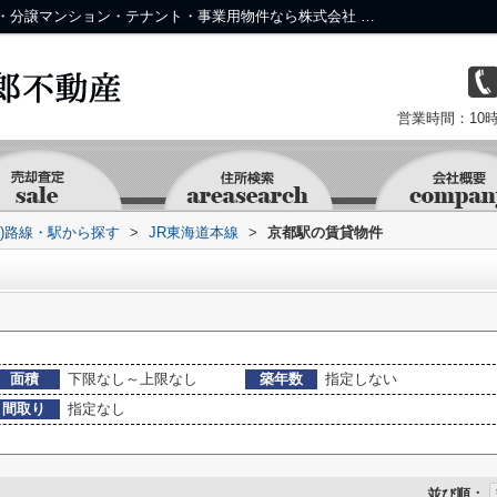
京都駅の物件一覧｜中京区・下京区の土地・分譲マンション・テナント・事業用物件なら株式会社 京 藤十郎不動産
営業時間：10時
資)路線・駅から探す
>
JR東海道本線
>
京都駅の賃貸物件
面積
下限なし～上限なし
築年数
指定しない
間取り
指定なし
並び順：