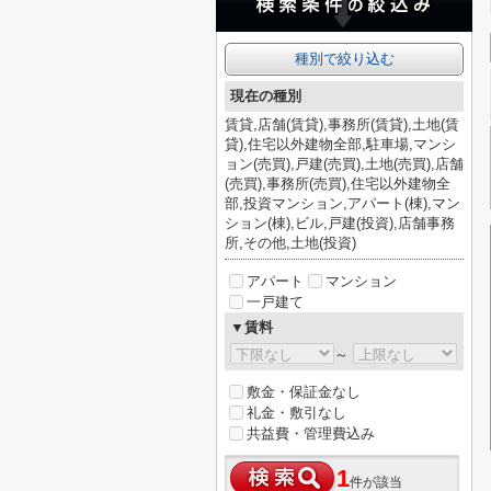
種別で絞り込む
現在の種別
賃貸,店舗(賃貸),事務所(賃貸),土地(賃
貸),住宅以外建物全部,駐車場,マンシ
ョン(売買),戸建(売買),土地(売買),店舗
(売買),事務所(売買),住宅以外建物全
部,投資マンション,アパート(棟),マン
ション(棟),ビル,戸建(投資),店舗事務
所,その他,土地(投資)
アパート
マンション
一戸建て
▼賃料
～
敷金・保証金なし
礼金・敷引なし
共益費・管理費込み
1
件が該当