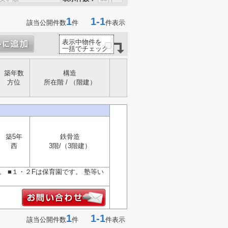
1
1-1
該当公開件数
件
件表示
表示中物件を
一括でチェック
築年数
構造
方位
所在階 / （階建）
築5年
鉄骨造
西
3階/（3階建）
 ■１・２Fは保育園です。 塾等い
1
1-1
該当公開件数
件
件表示