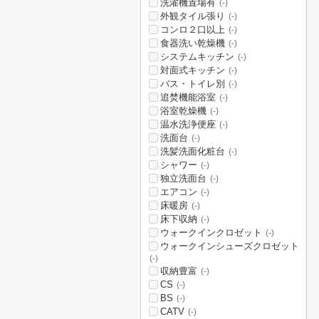
洗濯機置場有
(-)
外観タイル張り
(-)
コンロ２口以上
(-)
食器洗い乾燥機
(-)
システムキッチン
(-)
対面式キッチン
(-)
バス・トイレ別
(-)
追焚機能浴室
(-)
浴室乾燥機
(-)
温水洗浄便座
(-)
洗面台
(-)
洗髪洗面化粧台
(-)
シャワー
(-)
独立洗面台
(-)
エアコン
(-)
床暖房
(-)
床下収納
(-)
ウォークインクロゼット
(-)
ウォークインシューズクロゼット
(-)
収納豊富
(-)
CS
(-)
BS
(-)
CATV
(-)