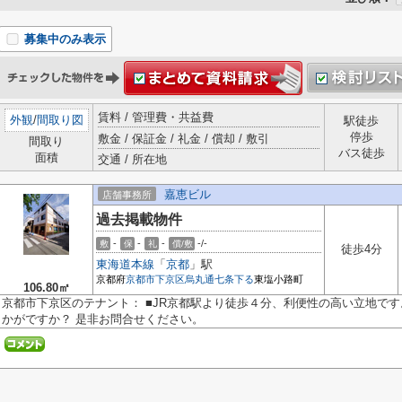
募集中のみ表示
賃料 / 管理費・共益費
外観
/
間取り図
駅徒歩
停歩
敷金 / 保証金 / 礼金 / 償却 / 敷引
間取り
バス徒歩
面積
交通 / 所在地
嘉恵ビル
店舗事務所
過去掲載物件
-
-
-
-/-
敷
保
礼
償/敷
徒歩4分
東海道本線
「
京都
」駅
京都府
京都市下京区
烏丸通七条下る
東塩小路町
106.80㎡
京都市下京区のテナント： ■JR京都駅より徒歩４分、利便性の高い立地です。
かがですか？ 是非お問合せください。