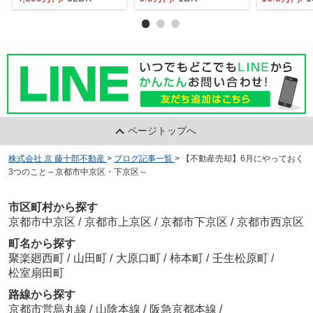
ページトップへ
株式会社 京 藤十郎不動産
>
ブログ記事一覧
>
【不動産売却】6月にやっておく
3つのこと～京都市中京区・下京区～
市区町村から探す
京都市中京区
/
京都市上京区
/
京都市下京区
/
京都市西京区
町名から探す
聚楽廻西町
/
山田町
/
大原口町
/
柿本町
/
壬生松原町
/
松室扇田町
路線から探す
京都市営烏丸線
/
山陰本線
/
阪急京都本線
/