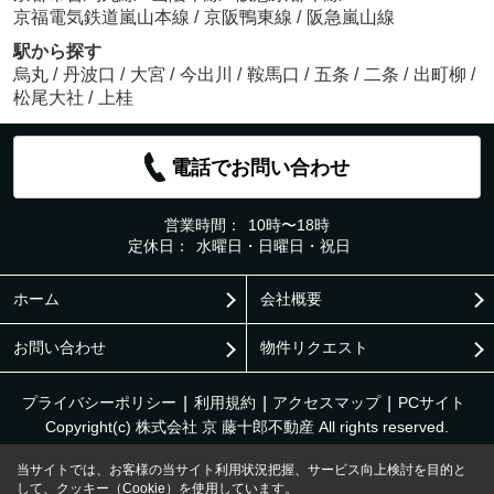
京福電気鉄道嵐山本線
/
京阪鴨東線
/
阪急嵐山線
駅から探す
烏丸
/
丹波口
/
大宮
/
今出川
/
鞍馬口
/
五条
/
二条
/
出町柳
/
松尾大社
/
上桂
電話でお問い合わせ
営業時間：
10時〜18時
定休日：
水曜日・日曜日・祝日
ホーム
会社概要
お問い合わせ
物件リクエスト
プライバシーポリシー
利用規約
アクセスマップ
PCサイト
Copyright(c) 株式会社 京 藤十郎不動産 All rights reserved.
当サイトでは、お客様の当サイト利用状況把握、サービス向上検討を目的と
して、クッキー（Cookie）を使用しています。