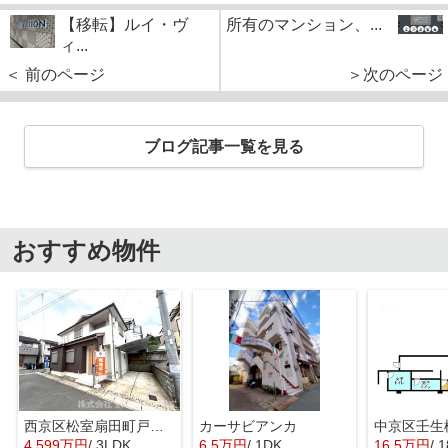
【移転】ルイ・ヴ
所有のマンション、...
ィ...
＜ 前のページ
＞次のページ
ブログ記事一覧を見る
おすすめ物件
西京区松室扇田町戸建て
カーサビアンカ
4,599万円
/ 3LDK
6.5万円
/ 1DK
16.5万円
/ 