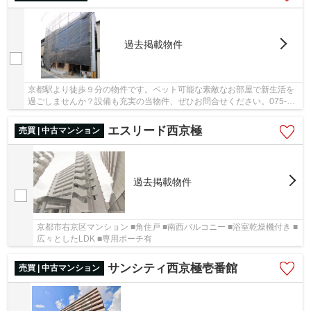
過去掲載物件
京都駅より徒歩９分の物件です。ペット可能な素敵なお部屋で新生活を
過ごしませんか？設備も充実の当物件、ぜひお問合せください。075-
746-6270かinfo@k-toujuro.comまで、ご連絡お待...
エスリード西京極
売買 | 中古マンション
過去掲載物件
京都市右京区マンション ■角住戸 ■南西バルコニー ■浴室乾燥機付き ■
広々としたLDK ■専用ポーチ有
サンシティ西京極壱番館
売買 | 中古マンション