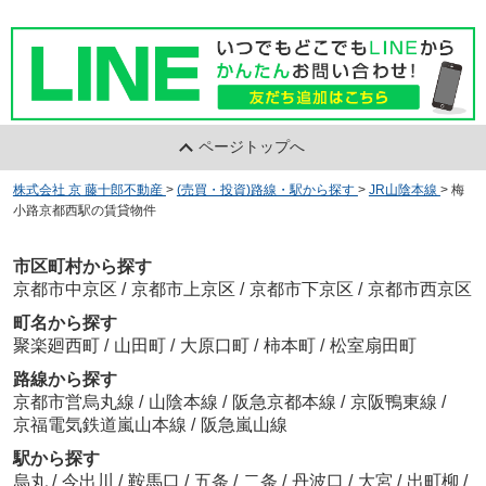
ページトップへ
株式会社 京 藤十郎不動産
>
(売買・投資)路線・駅から探す
>
JR山陰本線
>
梅
小路京都西駅の賃貸物件
市区町村から探す
京都市中京区
/
京都市上京区
/
京都市下京区
/
京都市西京区
町名から探す
聚楽廻西町
/
山田町
/
大原口町
/
柿本町
/
松室扇田町
路線から探す
京都市営烏丸線
/
山陰本線
/
阪急京都本線
/
京阪鴨東線
/
京福電気鉄道嵐山本線
/
阪急嵐山線
駅から探す
烏丸
/
今出川
/
鞍馬口
/
五条
/
二条
/
丹波口
/
大宮
/
出町柳
/