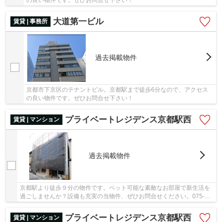
の良い物件です。ぜひお問合せ下さい！
大道第一ビル
賃貸 | 事務所
過去掲載物件
京都市下京区のテナントビル。京都駅まで徒歩6分なので、アクセス
の良い物件です。ぜひお問合せ下さい！
プライベートレジデンス京都駅西
賃貸 | マンション
過去掲載物件
京都駅より徒歩９分の物件です。ペット可能な素敵なお部屋で新生活を
過ごしませんか？設備も充実の当物件、ぜひお問合せください。075-
746-6270かinfo@k-toujuro.comまで、ご連絡お待...
プライベートレジデンス京都駅西
賃貸 | マンション