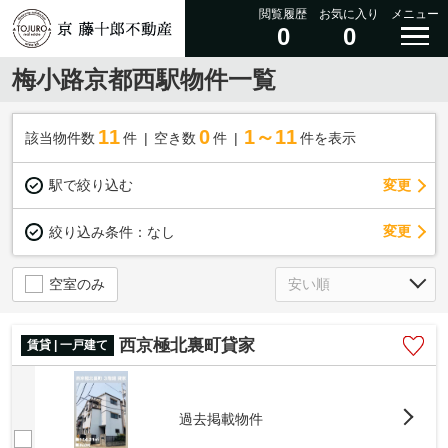
閲覧履歴
お気に入り
メニュー
0
0
梅小路京都西駅物件一覧
11
0
1～11
該当物件数
件
空き数
件
件を表示
駅で絞り込む
変更
変更
絞り込み条件：
なし
空室のみ
西京極北裏町貸家
賃貸 | 一戸建て
過去掲載物件