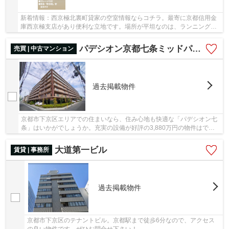
新着情報：西京極北裏町貸家の空室情報ならコチラ。最寄に京都信用金
庫西京極支店があり便利な立地です。場所が平坦なのは、ランニングを
する上で抑えたいポイントですね。2駅利用可能...
パデシオン京都七条ミッドパーク
売買 | 中古マンション
過去掲載物件
京都市下京区エリアでの住まいなら、住み心地も快適な「パデシオン七
条」はいかがでしょうか。充実の設備が好評の3,880万円の物件はで
す。ご家族にも十分な広さの3LDK物件。
大道第一ビル
賃貸 | 事務所
過去掲載物件
京都市下京区のテナントビル。京都駅まで徒歩6分なので、アクセス