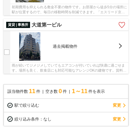
初期費用を抑えられる敷金不要の物件です。お部屋から徒歩5分の場所に
駅が位置するので、毎日の移動時間を削減できます。「エスリード京都
梅小路」のここがイチオシ。快適な住環境の京...
大道第一ビル
賃貸 | 事務所
過去掲載物件
雨が続いてジメジメしていてもエアコンが付いていれば快適に過ごせま
す。場所も良く、飲食店にも対応可能なアレンジOKの建物です。賃料は
38.4527万円です。空いたお弁当箱を手早く洗え...
11
0
1～11
該当物件数
件
空き数
件
件を表示
駅で絞り込む
変更
変更
絞り込み条件：
なし