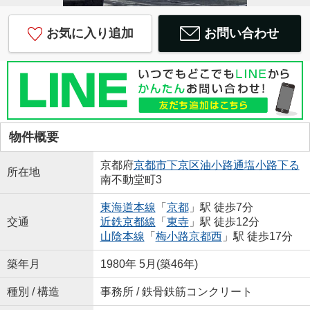
お気に入り追加
お問い合わせ
物件概要
京都府
京都市下京区
油小路通塩小路下る
所在地
南不動堂町3
東海道本線
「
京都
」駅 徒歩7分
交通
近鉄京都線
「
東寺
」駅 徒歩12分
山陰本線
「
梅小路京都西
」駅 徒歩17分
築年月
1980年 5月(築46年)
種別 / 構造
事務所 / 鉄骨鉄筋コンクリート