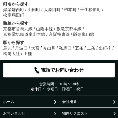
町名から探す
聚楽廻西町
/
山田町
/
大原口町
/
柿本町
/
壬生松原町
/
松室扇田町
路線から探す
京都市営烏丸線
/
山陰本線
/
阪急京都本線
/
京福電気鉄道嵐山本線
/
京阪鴨東線
/
阪急嵐山線
駅から探す
烏丸
/
丹波口
/
大宮
/
今出川
/
鞍馬口
/
五条
/
二条
/
出町柳
/
松尾大社
/
上桂
電話でお問い合わせ
営業時間：
10時〜18時
定休日：
水曜日・日曜日・祝日
ホーム
会社概要
お問い合わせ
物件リクエスト