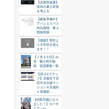
【京都市猛暑】
室内の暑さ対策
を考える
【募集準備中】
アバンエスパス
烏丸御池 最上
階角部屋
【感謝】明日よ
り８年目を迎え
ます！！
【７月３０日】㈱
京 藤十郎不動
産 賃貸募集一覧
【26.2％➚アッ
プ】京都市下京
区中古分譲マン
ション６月成約
㎡単価前...
【内覧可能になり
ました！】カーサ
ビアンカ