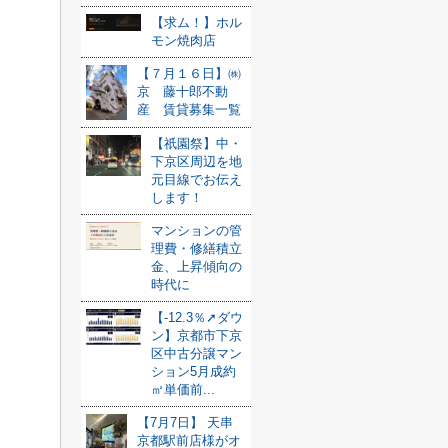
【求ム！】ホル
モン焼肉店
【７月１６日】㈱
京 藤十郎不動
産 賃貸募集一覧
【祇園祭】中・
下京区周辺を地
元目線でお伝え
します！
マンションの管
理費・修繕積立
金、上昇傾向の
時代に
【-12.3％➚ダウ
ン】京都市下京
区中古分譲マン
ション5月成約
㎡単価前...
【7月7日】 天串
京都駅前店様がオ