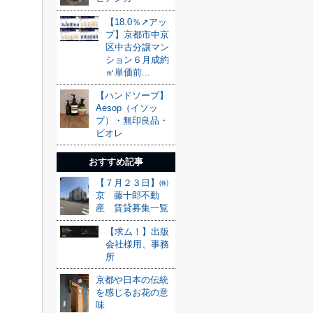
【18.0％➚アッ
プ】京都市中京
区中古分譲マン
ション６月成約
㎡単価前...
【ハンドソープ】
Aesop（イソッ
プ）・無印良品・
ビオレ
おすすめ記事
【７月２３日】㈱
京 藤十郎不動
産 賃貸募集一覧
【求ム！】出版
会社様用、事務
所
京都や日本の伝統
を感じるお花の意
味