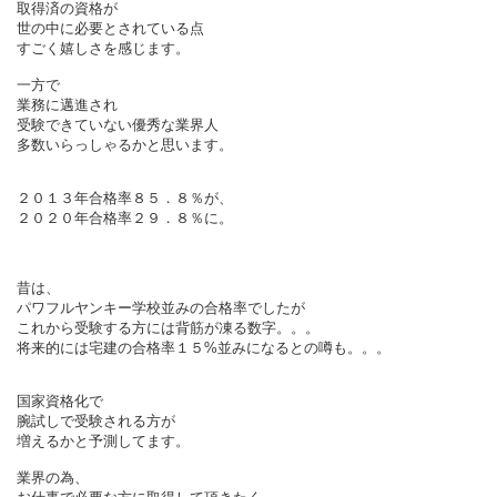
取得済の資格が
世の中に必要とされている点
すごく嬉しさを感じます。
一方で
業務に邁進され
受験できていない優秀な業界人
多数いらっしゃるかと思います。
２０１３年合格率８５．８％が、
２０２０年合格率２９．８％に。
昔は、
パワフルヤンキー学校並みの合格率でしたが
これから受験する方には背筋が凍る数字。。。
将来的には宅建の合格率１５%並みになるとの噂も。。。
国家資格化で
腕試しで受験される方が
増えるかと予測してます。
業界の為、