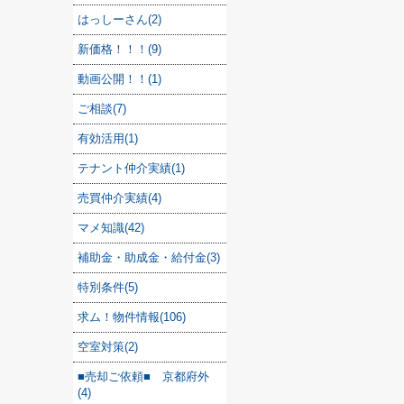
はっしーさん(2)
新価格！！！(9)
動画公開！！(1)
ご相談(7)
有効活用(1)
テナント仲介実績(1)
売買仲介実績(4)
マメ知識(42)
補助金・助成金・給付金(3)
特別条件(5)
求ム！物件情報(106)
空室対策(2)
■売却ご依頼■ 京都府外
(4)