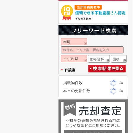
種別
エリア| 駅
価格/賃料
面積
-
件該当
掲載物件数
件
本日の更新件数
件