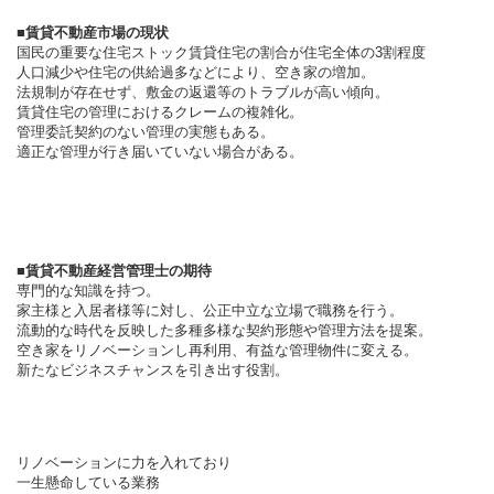
■賃貸不動産市場の現状
国民の重要な住宅ストック
賃貸住宅の割合が住宅全体の
3
割程度
人口減少や住宅の供給過多などにより、空き家の増加。
法規制が存在せず、敷金の返還等のトラブルが高い傾向。
賃貸住宅の管理におけるクレームの複雑化。
管理委託契約のない管理の実態もある。
適正な管理が行き届いていない場合がある。
■
賃貸不動産経営管理士の期待
専門的な知識を持つ。
家主様と入居者様等に対し、公正中立な立場で職務を行う。
流動的な時代を反映した多種多様な契約形態や管理方法を提案。
空き家をリノベーションし再利用、有益な管理物件に変える。
新たなビジネスチャンスを引き出す役割。
リノベーションに力を入れており
一生懸命している業務