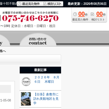
藤十郎不動産
最終更新：2026年08月06日
00
00
件
件
最近見た物件
検討リスト
〜18時
定休日：水曜日・日曜日・祝日
格へ
最新記事
２０２６年 ８月
６日 木曜日
【出張】倉敷市に
訪れ美観地区を見
21-05-08
学