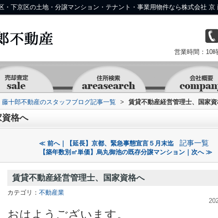
区・下京区の土地・分譲マンション・テナント・事業用物件なら株式会社 京 
営業時間：10時
京 藤十郎不動産のスタッフブログ記事一覧
>
賃貸不動産経営管理士、国家資
家資格へ
記事一覧
≪ 前へ｜【延長】京都、緊急事態宣言５月末迄
【築年数別㎡単価】烏丸御池の既存分譲マンション｜次へ ≫
賃貸不動産経営管理士、国家資格へ
カテゴリ：
不動産業
20
おはようございます。