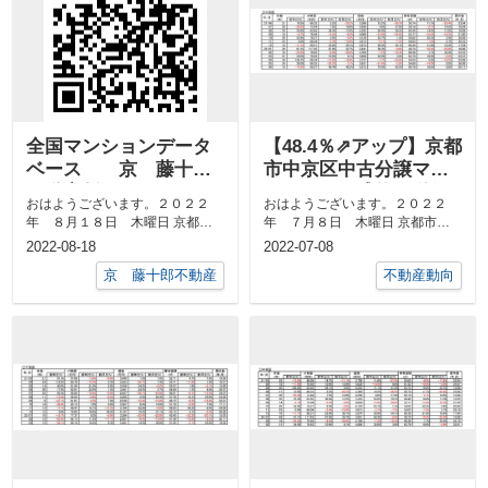
全国マンションデータ
【48.4％⇗アップ】京都
ベース 京 藤十郎
市中京区中古分譲マン
不動産版
ション６月成約㎡単価
おはようございます。２０２２
おはようございます。２０２２
前年対比
年 ８月１８日 木曜日 京都市
年 ７月８日 木曜日 京都市中
中京区 最高気温３３度、 最低
京区 最高気温３４度、 最低気
2022-08-18
2022-07-08
気温２３度日...
温２４度日の...
京 藤十郎不動産
不動産動向