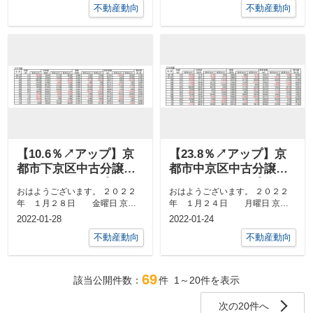
不動産動向
不動産動向
【10.6％↗アップ】京
【23.8％↗アップ】京
都市下京区中古分譲マ
都市中京区中古分譲マ
ンション１２月成約㎡
ンション１２月成約㎡
おはようございます。 ２０２２
おはようございます。 ２０２２
単価前年対比
単価前年対比
年 １月２８日 金曜日 京都
年 １月２４日 月曜日 京都
市中京区 最高気温９度、 最
市中京区 最高気温９度、最低
2022-01-28
2022-01-24
低...
気...
不動産動向
不動産動向
69
該当公開件数：
件
1～20
件を表示
次の20件へ