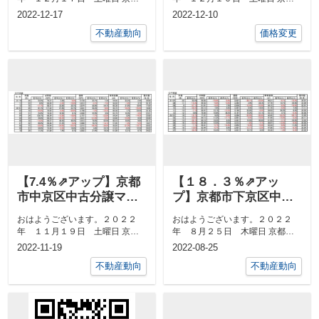
市中京区 最高気温８度、 最低
市中京区 最高気温１６度、 最
2022-12-17
2022-12-10
気温３度日の...
低気温４度日...
不動産動向
価格変更
【7.4％⇗アップ】京都
【１８．３％⇗アッ
市中京区中古分譲マン
プ】京都市下京区中古
ション10月成約㎡単価
分譲マンション７月成
おはようございます。２０２２
おはようございます。２０２２
前年対比
約㎡単価前年対比
年 １１月１９日 土曜日 京都
年 ８月２５日 木曜日 京都市
市中京区 最高気温１９度、 最
中京区 最高気温３２度、 最低
2022-11-19
2022-08-25
低気温７度日...
気温２４度日...
不動産動向
不動産動向