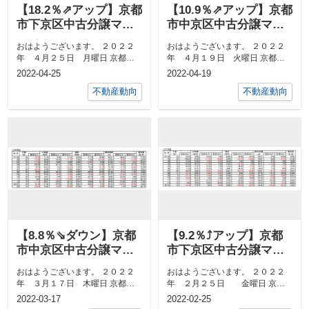
【18.2％⇗アップ】京都
【10.9％⇗アップ】京都
市下京区中古分譲マン
市中京区中古分譲マン
ション３月成約㎡単価
ション３月成約㎡単価
おはようございます。 ２０２２
おはようございます。 ２０２２
前年対比
前年対比
年 ４月２５日 月曜日 京都市
年 ４月１９日 火曜日 京都市
中京区 最高気温２９度、 最
中京区 最高気温２４度、 最
2022-04-25
2022-04-19
低...
低...
不動産動向
不動産動向
【8.8％⇘ダウン】京都
【9.2％⤴アップ】京都
市中京区中古分譲マン
市下京区中古分譲マン
ション２月成約㎡単価
ション１月成約㎡単価
おはようございます。 ２０２２
おはようございます。 ２０２２
前年対比
前年対比
年 ３月１７日 木曜日 京都市
年 ２月２５日 金曜日 京都
中京区 最高気温１８度、 最
市中京区 最高気温１１度、
2022-03-17
2022-02-25
低...
最...