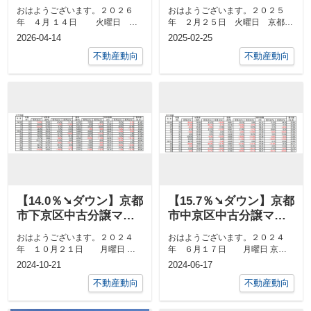
ション３月成約㎡単価
ション１月成約㎡単価
おはようございます。２０２６
おはようございます。２０２５
前年対比
前年対比
年 ４月 １４日 火曜日 京
年 ２月２５日 火曜日 京都市
都市中京区 最高気温２４度、
中京区 最高気温１０度、 最低
2026-04-14
2025-02-25
最低気温１...
気温１度日の...
不動産動向
不動産動向
【14.0％➘ダウン】京都
【15.7％➘ダウン】京都
市下京区中古分譲マン
市中京区中古分譲マン
ション9月成約㎡単価前
ション5月成約㎡単価前
おはようございます。２０２４
おはようございます。２０２４
年対比
年対比
年 １０月２１日 月曜日 京
年 ６月１７日 月曜日 京都
都市中京区 最高気温２４度、
市中京区 最高気温２９度、 最
2024-10-21
2024-06-17
最低気温１４...
低気温１９度...
不動産動向
不動産動向