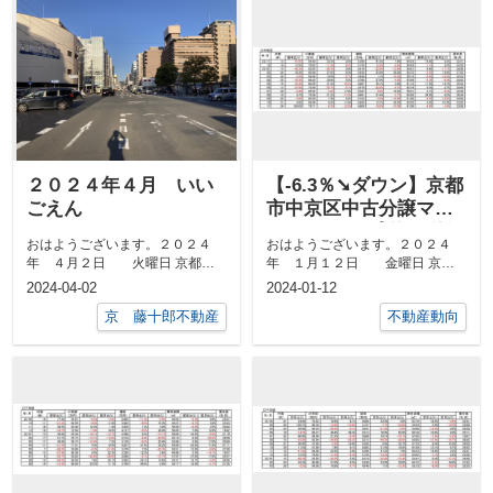
２０２４年４月 いい
【-6.3％➘ダウン】京都
ごえん
市中京区中古分譲マン
ション１1月成約㎡単価
おはようございます。２０２４
おはようございます。２０２４
前年対比
年 ４月２日 火曜日 京都市
年 １月１２日 金曜日 京都
中京区 最高気温２３度、 最低
市中京区 最高気温１２度、 最
2024-04-02
2024-01-12
気温７度日の...
低気温１度日...
京 藤十郎不動産
不動産動向