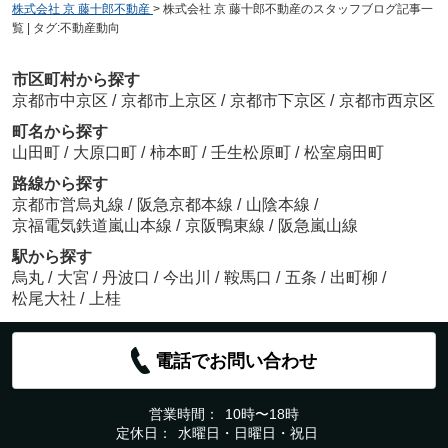
株式会社 京 藤十郎不動産
>
株式会社 京 藤十郎不動産のスタッフブログ記事一
覧 | タグ:不動産動向
市区町村から探す
京都市中京区
/
京都市上京区
/
京都市下京区
/
京都市西京区
町名から探す
山田町
/
大原口町
/
柿本町
/
壬生松原町
/
松室扇田町
路線から探す
京都市営烏丸線
/
阪急京都本線
/
山陰本線
/
京福電気鉄道嵐山本線
/
京阪鴨東線
/
阪急嵐山線
駅から探す
烏丸
/
大宮
/
丹波口
/
今出川
/
鞍馬口
/
五条
/
出町柳
/
松尾大社
/
上桂
電話でお問い合わせ
営業時間：
10時〜18時
定休日：
水曜日・日曜日・祝日