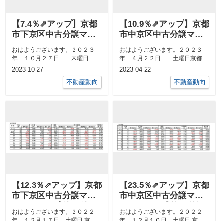
【7.4％⇗アップ】京都
【10.9％⇗アップ】京都
市下京区中古分譲マン
市中京区中古分譲マン
ション９月成約㎡単価
ション３月成約㎡単価
おはようございます。２０２３
おはようございます。２０２３
前年対比
前年対比
年 １０月２７日 木曜日 京
年 ４月２２日 土曜日京都市
都市中京区 最高気温２４度、
中京区 最高気温１８度、 最低
2023-10-27
2023-04-22
最低気温１１...
気温１０度日...
不動産動向
不動産動向
【12.3％⇗アップ】京都
【23.5％⇗アップ】京都
市下京区中古分譲マン
市中京区中古分譲マン
ション11月成約㎡単価
ション11月成約㎡単価
おはようございます。２０２２
おはようございます。２０２２
前年対比
前年対比
年 １２月１７日 土曜日 京都
年 １２月１０日 土曜日 京都