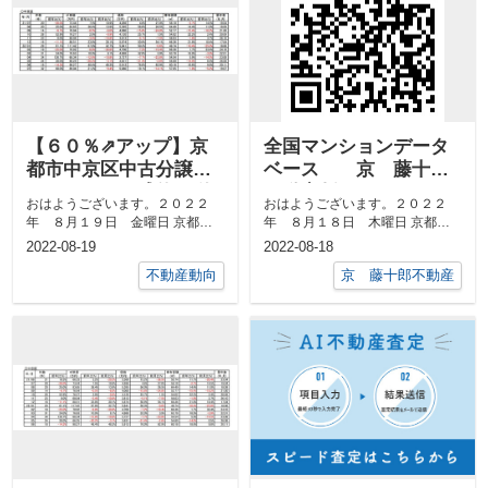
【６０％⇗アップ】京
全国マンションデータ
都市中京区中古分譲マ
ベース 京 藤十郎
ンション７月成約㎡単
不動産版
おはようございます。２０２２
おはようございます。２０２２
価前年対比
年 ８月１９日 金曜日 京都市
年 ８月１８日 木曜日 京都市
中京区 最高気温３３度、 最低
中京区 最高気温３３度、 最低
2022-08-19
2022-08-18
気温２２度日...
気温２３度日...
不動産動向
京 藤十郎不動産