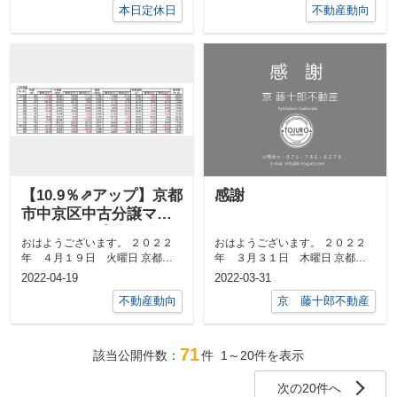
本日定休日
不動産動向
【10.9％⇗アップ】京都
感謝
市中京区中古分譲マン
ション３月成約㎡単価
おはようございます。 ２０２２
おはようございます。 ２０２２
前年対比
年 ４月１９日 火曜日 京都市
年 ３月３１日 木曜日 京都市
中京区 最高気温２４度、 最
中京区 最高気温１６度、 最
2022-04-19
2022-03-31
低...
低...
不動産動向
京 藤十郎不動産
71
該当公開件数：
件
1～20
件を表示
次の20件へ