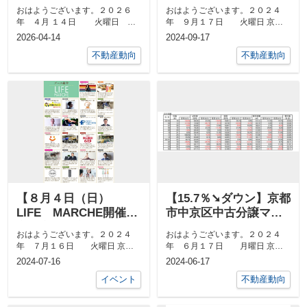
ション３月成約㎡単価
ション8月成約㎡単価前
おはようございます。２０２６
おはようございます。２０２４
前年対比
年対比
年 ４月 １４日 火曜日 京
年 ９月１７日 火曜日 京都
都市中京区 最高気温２４度、
市中京区 最高気温３５度、 最
2026-04-14
2024-09-17
最低気温１...
低気温２６度...
不動産動向
不動産動向
【８月４日（日）
【15.7％➘ダウン】京都
LIFE MARCHE開催】
市中京区中古分譲マン
京都市 左京区 マル
ション5月成約㎡単価前
おはようございます。２０２４
おはようございます。２０２４
シェ
年対比
年 ７月１６日 火曜日 京都
年 ６月１７日 月曜日 京都
市中京区 最高気温３２度、 最
市中京区 最高気温２９度、 最
2024-07-16
2024-06-17
低気温２１度...
低気温１９度...
イベント
不動産動向