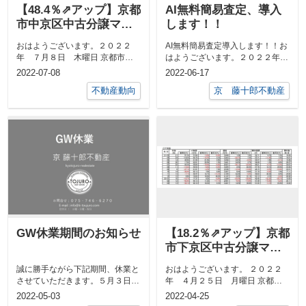
【48.4％⇗アップ】京都
AI無料簡易査定、導入
市中京区中古分譲マン
します！！
ション６月成約㎡単価
おはようございます。２０２２
AI無料簡易査定導入します！！お
前年対比
年 ７月８日 木曜日 京都市中
はようございます。２０２２年
京区 最高気温３４度、 最低気
６月１７日 金曜日 京都市中京
2022-07-08
2022-06-17
温２４度日の...
区 最高...
不動産動向
京 藤十郎不動産
GW休業期間のお知らせ
【18.2％⇗アップ】京都
市下京区中古分譲マン
ション３月成約㎡単価
誠に勝手ながら下記期間、休業と
おはようございます。 ２０２２
前年対比
させていただきます。５月３日
年 ４月２５日 月曜日 京都市
(火)～５月５日(木)2022年５月6
中京区 最高気温２９度、 最
2022-05-03
2022-04-25
日（...
低...