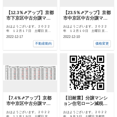
【12.3％⇗アップ】京都
【23.5％⇗アップ】京都
市下京区中古分譲マン
市中京区中古分譲マン
ション11月成約㎡単価
ション11月成約㎡単価
おはようございます。２０２２
おはようございます。２０２２
前年対比
前年対比
年 １２月１７日 土曜日 京都
年 １２月１０日 土曜日 京都
市中京区 最高気温８度、 最低
市中京区 最高気温１６度、 最
2022-12-17
2022-12-10
気温３度日の...
低気温４度日...
不動産動向
価格変更
【7.4％⇗アップ】京都
【旧耐震】分譲マンシ
市中京区中古分譲マン
ョン住宅ローン減税の
ション10月成約㎡単価
注意点
おはようございます。２０２２
おはようございます。２０２２
前年対比
年 １１月１９日 土曜日 京都
年 ９月３日 土曜日 京都市中