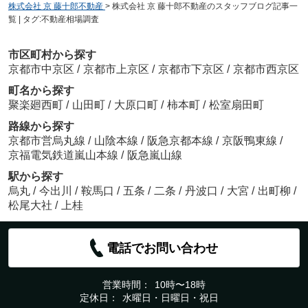
株式会社 京 藤十郎不動産
>
株式会社 京 藤十郎不動産のスタッフブログ記事一
覧 | タグ:不動産相場調査
市区町村から探す
京都市中京区
/
京都市上京区
/
京都市下京区
/
京都市西京区
町名から探す
聚楽廻西町
/
山田町
/
大原口町
/
柿本町
/
松室扇田町
路線から探す
京都市営烏丸線
/
山陰本線
/
阪急京都本線
/
京阪鴨東線
/
京福電気鉄道嵐山本線
/
阪急嵐山線
駅から探す
烏丸
/
今出川
/
鞍馬口
/
五条
/
二条
/
丹波口
/
大宮
/
出町柳
/
松尾大社
/
上桂
電話でお問い合わせ
営業時間：
10時〜18時
定休日：
水曜日・日曜日・祝日