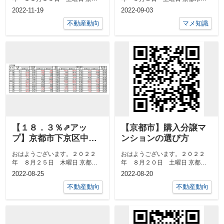
市中京区 最高気温１９度、 最
京区 最高気温３２度、 最低気
2022-11-19
2022-09-03
低気温７度日...
温２４度日の...
不動産動向
マメ知識
【１８．３％⇗アッ
【京都市】購入分譲マ
プ】京都市下京区中古
ンションの選び方
分譲マンション７月成
おはようございます。２０２２
おはようございます。２０２２
約㎡単価前年対比
年 ８月２５日 木曜日 京都市
年 ８月２０日 土曜日 京都市
中京区 最高気温３２度、 最低
中京区 最高気温３３度、 最低
2022-08-25
2022-08-20
気温２４度日...
気温２２度日...
不動産動向
不動産動向