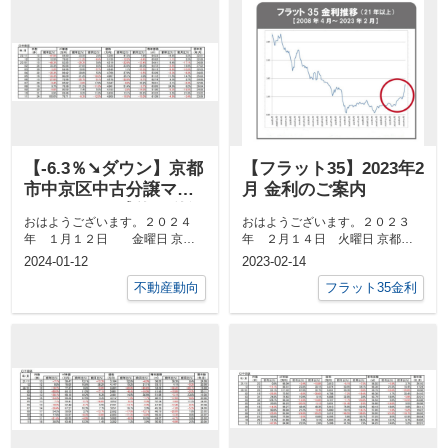
【-6.3％➘ダウン】京都
【フラット35】2023年2
市中京区中古分譲マン
月 金利のご案内
ション１1月成約㎡単価
おはようございます。２０２４
おはようございます。２０２３
前年対比
年 １月１２日 金曜日 京都
年 ２月１４日 火曜日 京都市
市中京区 最高気温１２度、 最
中京区 最高気温８度、 最低気
2024-01-12
2023-02-14
低気温１度日...
温３度日の出...
不動産動向
フラット35金利